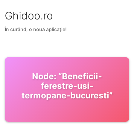
Ghidoo.ro
În curând, o nouă aplicație!
Node:
“
Beneficii-
ferestre-usi-
termopane-bucuresti
”