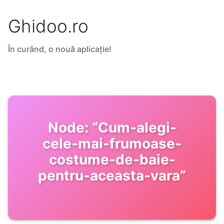
Ghidoo.ro
În curând, o nouă aplicație!
Node:
“
Cum-alegi-
cele-mai-frumoase-
costume-de-baie-
pentru-aceasta-vara
”