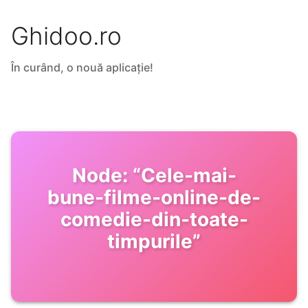
Ghidoo.ro
În curând, o nouă aplicație!
Node:
“
Cele-mai-
bune-filme-online-de-
comedie-din-toate-
timpurile
”