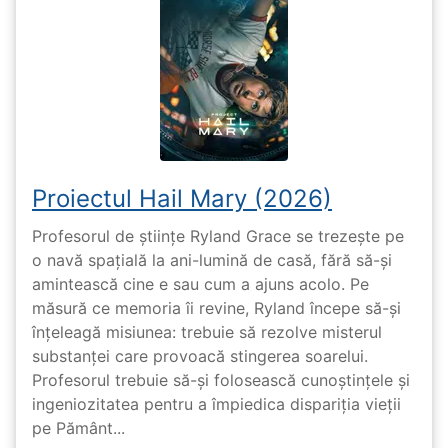
Proiectul Hail Mary (2026)
Profesorul de științe Ryland Grace se trezește pe
o navă spațială la ani-lumină de casă, fără să-și
amintească cine e sau cum a ajuns acolo. Pe
măsură ce memoria îi revine, Ryland începe să-și
înțeleagă misiunea: trebuie să rezolve misterul
substanței care provoacă stingerea soarelui.
Profesorul trebuie să-și folosească cunoștințele și
ingeniozitatea pentru a împiedica dispariția vieții
pe Pământ...