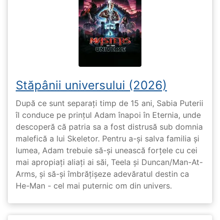
Stăpânii universului (2026)
După ce sunt separați timp de 15 ani, Sabia Puterii
îl conduce pe prințul Adam înapoi în Eternia, unde
descoperă că patria sa a fost distrusă sub domnia
malefică a lui Skeletor. Pentru a-și salva familia și
lumea, Adam trebuie să-și unească forțele cu cei
mai apropiați aliați ai săi, Teela și Duncan/Man-At-
Arms, și să-și îmbrățișeze adevăratul destin ca
He-Man - cel mai puternic om din univers.