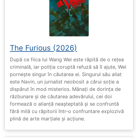
The Furious (2026)
După ce fiica lui Wang Wei este răpită de o rețea
criminală, iar poliția coruptă refuză să îl ajute, Wei
pornește singur în căutarea ei. Singurul său aliat
este Navin, un jurnalist neobosit a cărui soție a
dispărut în mod misterios. Mânați de dorința de
răzbunare și de căutarea adevărului, cei doi
formează o alianță neașteptată și se confruntă
fără milă cu răpitorii într-o confruntare explozivă
plină de arte marțiale și acțiune.