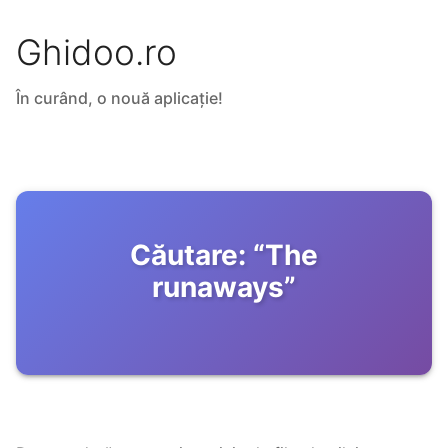
Ghidoo.ro
În curând, o nouă aplicație!
Căutare:
“
The
runaways
”