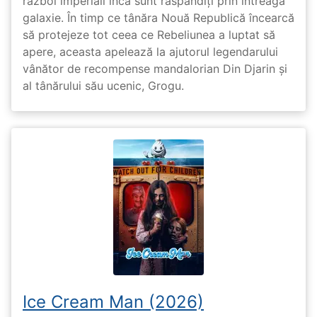
război imperiali încă sunt răspândiți prin întreaga
galaxie. În timp ce tânăra Nouă Republică încearcă
să protejeze tot ceea ce Rebeliunea a luptat să
apere, aceasta apelează la ajutorul legendarului
vânător de recompense mandalorian Din Djarin și
al tânărului său ucenic, Grogu.
Ice Cream Man (2026)