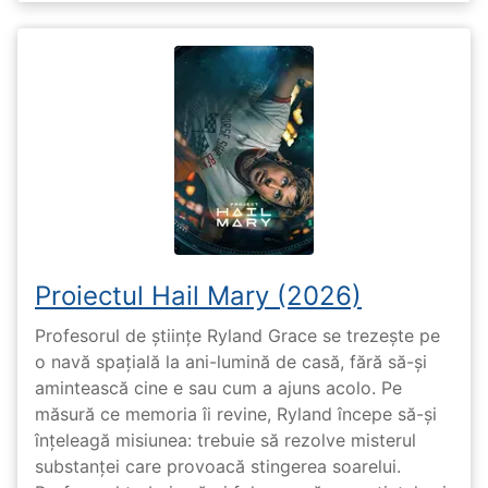
Proiectul Hail Mary (2026)
Profesorul de științe Ryland Grace se trezește pe
o navă spațială la ani-lumină de casă, fără să-și
amintească cine e sau cum a ajuns acolo. Pe
măsură ce memoria îi revine, Ryland începe să-și
înțeleagă misiunea: trebuie să rezolve misterul
substanței care provoacă stingerea soarelui.