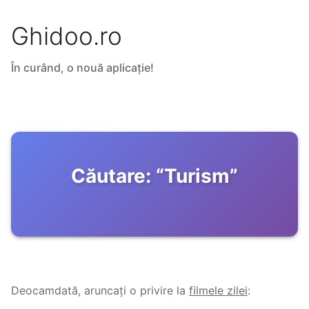
Ghidoo.ro
În curând, o nouă aplicație!
Căutare:
“
Turism
”
Deocamdată, aruncați o privire la
filmele zilei
: