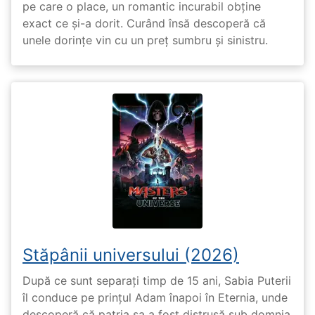
pe care o place, un romantic incurabil obține
exact ce și-a dorit. Curând însă descoperă că
unele dorințe vin cu un preț sumbru și sinistru.
Stăpânii universului (2026)
După ce sunt separați timp de 15 ani, Sabia Puterii
îl conduce pe prințul Adam înapoi în Eternia, unde
descoperă că patria sa a fost distrusă sub domnia