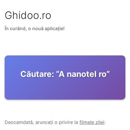
Ghidoo.ro
În curând, o nouă aplicație!
Căutare:
“
A nanotel ro
”
Deocamdată, aruncați o privire la
filmele zilei
: