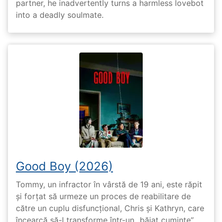
partner, he inadvertently turns a harmless lovebot
into a deadly soulmate.
Good Boy (2026)
Tommy, un infractor în vârstă de 19 ani, este răpit
și forțat să urmeze un proces de reabilitare de
către un cuplu disfuncțional, Chris și Kathryn, care
încearcă să-l transforme într-un „băiat cuminte”.