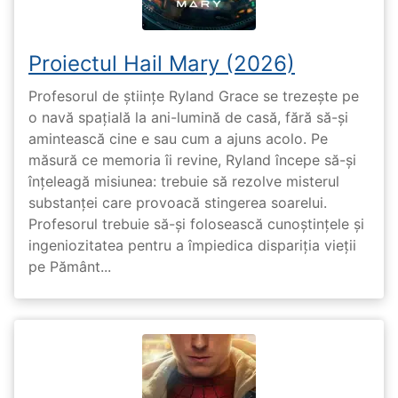
Proiectul Hail Mary (2026)
Profesorul de științe Ryland Grace se trezește pe
o navă spațială la ani-lumină de casă, fără să-și
amintească cine e sau cum a ajuns acolo. Pe
măsură ce memoria îi revine, Ryland începe să-și
înțeleagă misiunea: trebuie să rezolve misterul
substanței care provoacă stingerea soarelui.
Profesorul trebuie să-și folosească cunoștințele și
ingeniozitatea pentru a împiedica dispariția vieții
pe Pământ...