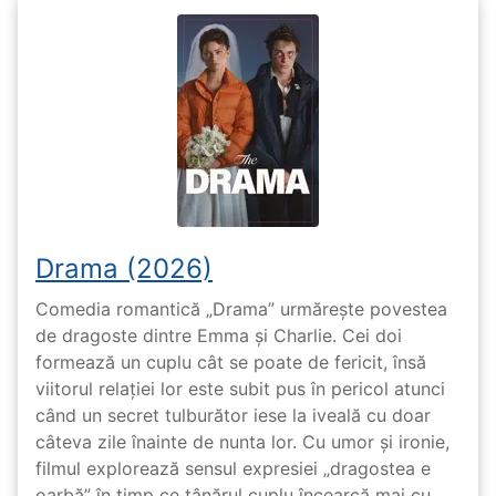
Drama (2026)
Comedia romantică „Drama” urmărește povestea
de dragoste dintre Emma și Charlie. Cei doi
formează un cuplu cât se poate de fericit, însă
viitorul relației lor este subit pus în pericol atunci
când un secret tulburător iese la iveală cu doar
câteva zile înainte de nunta lor. Cu umor și ironie,
filmul explorează sensul expresiei „dragostea e
oarbă” în timp ce tânărul cuplu încearcă mai cu