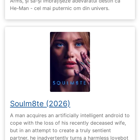
Arms, și să-și îmbrățișeze adevăratul destin ca
He-Man - cel mai puternic om din univers.
Soulm8te (2026)
A man acquires an artificially intelligent android to
cope with the loss of his recently deceased wife,
but in an attempt to create a truly sentient
partner, he inadvertently turns a harmless lovebot