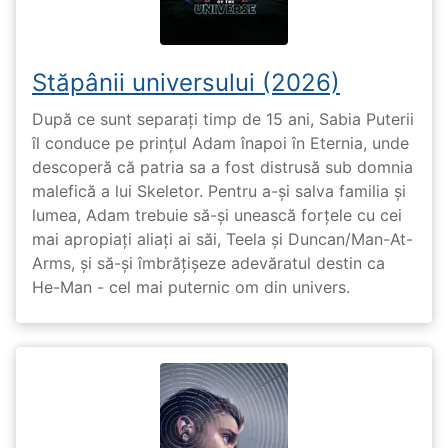
Stăpânii universului (2026)
După ce sunt separați timp de 15 ani, Sabia Puterii
îl conduce pe prințul Adam înapoi în Eternia, unde
descoperă că patria sa a fost distrusă sub domnia
malefică a lui Skeletor. Pentru a-și salva familia și
lumea, Adam trebuie să-și unească forțele cu cei
mai apropiați aliați ai săi, Teela și Duncan/Man-At-
Arms, și să-și îmbrățișeze adevăratul destin ca
He-Man - cel mai puternic om din univers.