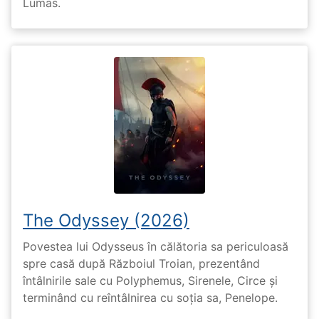
Lumas.
The Odyssey (2026)
Povestea lui Odysseus în călătoria sa periculoasă
spre casă după Războiul Troian, prezentând
întâlnirile sale cu Polyphemus, Sirenele, Circe și
terminând cu reîntâlnirea cu soția sa, Penelope.