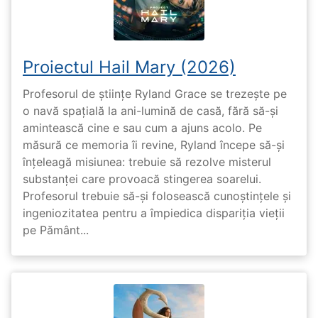
Proiectul Hail Mary (2026)
Profesorul de științe Ryland Grace se trezește pe
o navă spațială la ani-lumină de casă, fără să-și
amintească cine e sau cum a ajuns acolo. Pe
măsură ce memoria îi revine, Ryland începe să-și
înțeleagă misiunea: trebuie să rezolve misterul
substanței care provoacă stingerea soarelui.
Profesorul trebuie să-și folosească cunoștințele și
ingeniozitatea pentru a împiedica dispariția vieții
pe Pământ...