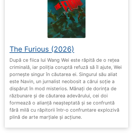
The Furious (2026)
După ce fiica lui Wang Wei este răpită de o rețea
criminală, iar poliția coruptă refuză să îl ajute, Wei
pornește singur în căutarea ei. Singurul său aliat
este Navin, un jurnalist neobosit a cărui soție a
dispărut în mod misterios. Mânați de dorința de
răzbunare și de căutarea adevărului, cei doi
formează o alianță neașteptată și se confruntă
fără milă cu răpitorii într-o confruntare explozivă
plină de arte marțiale și acțiune.