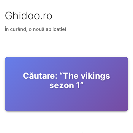
Ghidoo.ro
În curând, o nouă aplicație!
Căutare:
“
The vikings
sezon 1
”