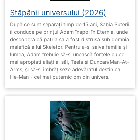
Stăpânii universului (2026)
După ce sunt separați timp de 15 ani, Sabia Puterii
îl conduce pe prințul Adam înapoi în Eternia, unde
descoperă că patria sa a fost distrusă sub domnia
malefică a lui Skeletor. Pentru a-și salva familia și
lumea, Adam trebuie să-și unească forțele cu cei
mai apropiați aliați ai săi, Teela și Duncan/Man-At-
Arms, și să-și îmbrățișeze adevăratul destin ca
He-Man - cel mai puternic om din univers.