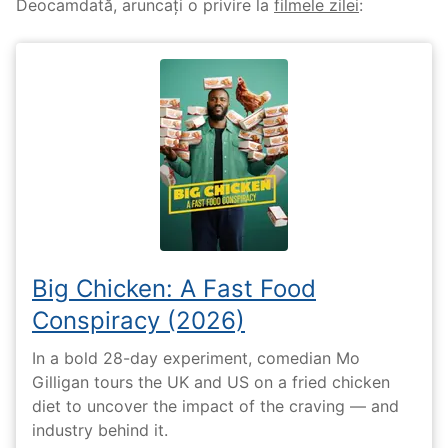
Deocamdată, aruncați o privire la
filmele zilei
:
Big Chicken: A Fast Food
Conspiracy (2026)
In a bold 28-day experiment, comedian Mo
Gilligan tours the UK and US on a fried chicken
diet to uncover the impact of the craving — and
industry behind it.