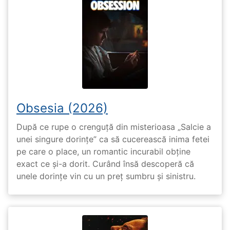
Obsesia (2026)
După ce rupe o crenguță din misterioasa „Salcie a
unei singure dorințe” ca să cucerească inima fetei
pe care o place, un romantic incurabil obține
exact ce și-a dorit. Curând însă descoperă că
unele dorințe vin cu un preț sumbru și sinistru.