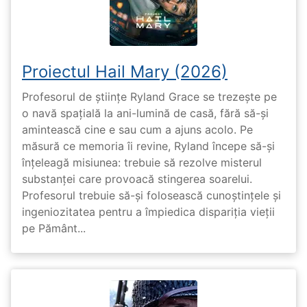
Proiectul Hail Mary (2026)
Profesorul de științe Ryland Grace se trezește pe
o navă spațială la ani-lumină de casă, fără să-și
amintească cine e sau cum a ajuns acolo. Pe
măsură ce memoria îi revine, Ryland începe să-și
înțeleagă misiunea: trebuie să rezolve misterul
substanței care provoacă stingerea soarelui.
Profesorul trebuie să-și folosească cunoștințele și
ingeniozitatea pentru a împiedica dispariția vieții
pe Pământ...