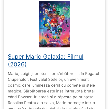
Super Mario Galaxia: Filmul
(2026)
Mario, Luigi și prietenii lor sărbătoresc, în Regatul
Ciupercilor, Festivalul Stelelor, un eveniment
cosmic care luminează cerul cu comete și stele
magice. Sărbătoarea este însă întreruptă brutal
când Bowser Jr. atacă și o răpește pe prinţesa
Rosalina.Pentru a o salva, Mario pornește într-o
aventură prin galaxie, ajutat de fratele său Luigi,