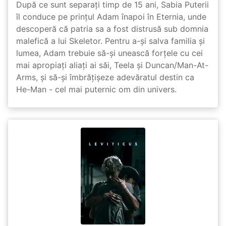
După ce sunt separați timp de 15 ani, Sabia Puterii
îl conduce pe prințul Adam înapoi în Eternia, unde
descoperă că patria sa a fost distrusă sub domnia
malefică a lui Skeletor. Pentru a-și salva familia și
lumea, Adam trebuie să-și unească forțele cu cei
mai apropiați aliați ai săi, Teela și Duncan/Man-At-
Arms, și să-și îmbrățișeze adevăratul destin ca
He-Man - cel mai puternic om din univers.