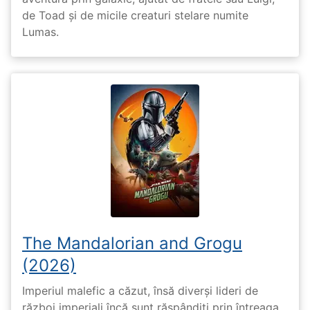
de Toad și de micile creaturi stelare numite
Lumas.
The Mandalorian and Grogu
(2026)
Imperiul malefic a căzut, însă diverși lideri de
război imperiali încă sunt răspândiți prin întreaga