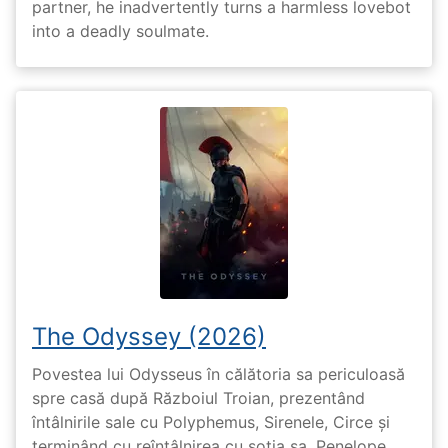
partner, he inadvertently turns a harmless lovebot
into a deadly soulmate.
The Odyssey (2026)
Povestea lui Odysseus în călătoria sa periculoasă
spre casă după Războiul Troian, prezentând
întâlnirile sale cu Polyphemus, Sirenele, Circe și
terminând cu reîntâlnirea cu soția sa, Penelope.