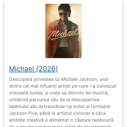
Michael (2026)
Descoperă povestea lui Michael Jackson, unul
dintre cei mai influenți artiști pe care i-a cunoscut
vreodată lumea, și viața sa dincolo de muzică,
urmărind parcursul său de la descoperirea
talentului său extraordinar ca solist al formației
Jackson Five, până la artistul vizionar a cărui
ambiție creativă a alimentat o căutare neobosită
de a deveni cel mai mare artist de divertisment