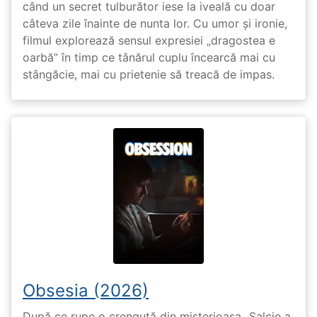
când un secret tulburător iese la iveală cu doar
câteva zile înainte de nunta lor. Cu umor și ironie,
filmul explorează sensul expresiei „dragostea e
oarbă” în timp ce tânărul cuplu încearcă mai cu
stângăcie, mai cu prietenie să treacă de impas.
Obsesia (2026)
După ce rupe o crenguță din misterioasa „Salcie a