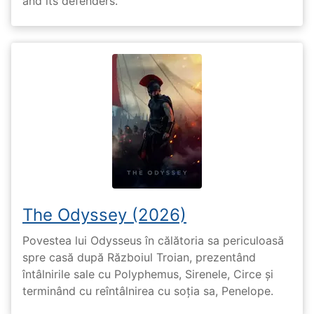
and its defenders.
The Odyssey (2026)
Povestea lui Odysseus în călătoria sa periculoasă
spre casă după Războiul Troian, prezentând
întâlnirile sale cu Polyphemus, Sirenele, Circe și
terminând cu reîntâlnirea cu soția sa, Penelope.