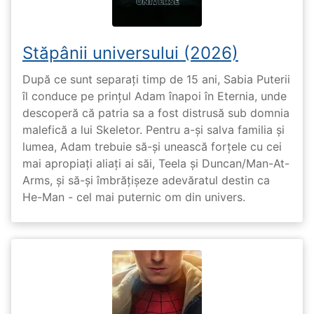
Stăpânii universului (2026)
După ce sunt separați timp de 15 ani, Sabia Puterii
îl conduce pe prințul Adam înapoi în Eternia, unde
descoperă că patria sa a fost distrusă sub domnia
malefică a lui Skeletor. Pentru a-și salva familia și
lumea, Adam trebuie să-și unească forțele cu cei
mai apropiați aliați ai săi, Teela și Duncan/Man-At-
Arms, și să-și îmbrățișeze adevăratul destin ca
He-Man - cel mai puternic om din univers.