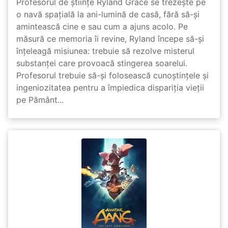
Profesorul de științe Ryland Grace se trezește pe
o navă spațială la ani-lumină de casă, fără să-și
amintească cine e sau cum a ajuns acolo. Pe
măsură ce memoria îi revine, Ryland începe să-și
înțeleagă misiunea: trebuie să rezolve misterul
substanței care provoacă stingerea soarelui.
Profesorul trebuie să-și folosească cunoștințele și
ingeniozitatea pentru a împiedica dispariția vieții
pe Pământ...