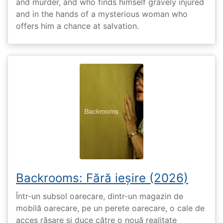
and murder, and who finds himself gravely injured
and in the hands of a mysterious woman who
offers him a chance at salvation.
Backrooms: Fără ieșire (2026)
Într-un subsol oarecare, dintr-un magazin de
mobilă oarecare, pe un perete oarecare, o cale de
acces răsare și duce către o nouă realitate