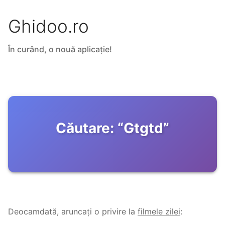
Ghidoo.ro
În curând, o nouă aplicație!
Căutare:
“
Gtgtd
”
Deocamdată, aruncați o privire la
filmele zilei
: