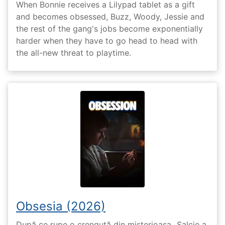
When Bonnie receives a Lilypad tablet as a gift
and becomes obsessed, Buzz, Woody, Jessie and
the rest of the gang's jobs become exponentially
harder when they have to go head to head with
the all-new threat to playtime.
Obsesia (2026)
După ce rupe o crenguță din misterioasa „Salcie a