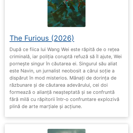
The Furious (2026)
După ce fiica lui Wang Wei este răpită de o rețea
criminală, iar poliția coruptă refuză să îl ajute, Wei
pornește singur în căutarea ei. Singurul său aliat
este Navin, un jurnalist neobosit a cărui soție a
dispărut în mod misterios. Mânați de dorința de
răzbunare și de căutarea adevărului, cei doi
formează o alianță neașteptată și se confruntă
fără milă cu răpitorii într-o confruntare explozivă
plină de arte marțiale și acțiune.