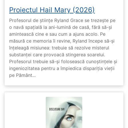
Proiectul Hail Mary (2026)
Profesorul de științe Ryland Grace se trezește pe
o navă spațială la ani-lumină de casă, fără să-și
amintească cine e sau cum a ajuns acolo. Pe
măsură ce memoria îi revine, Ryland începe să-și
înțeleagă misiunea: trebuie să rezolve misterul
substanței care provoacă stingerea soarelui.
Profesorul trebuie să-și folosească cunoștințele și
ingeniozitatea pentru a împiedica dispariția vieții
pe Pământ...