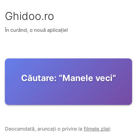
Ghidoo.ro
În curând, o nouă aplicație!
Căutare:
“
Manele veci
”
Deocamdată, aruncați o privire la
filmele zilei
: