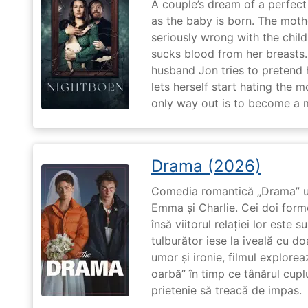
A couple’s dream of a perfect 
as the baby is born. The moth
seriously wrong with the child
sucks blood from her breasts. 
husband Jon tries to pretend
lets herself start hating the 
only way out is to become a m
Drama (2026)
Comedia romantică „Drama” u
Emma și Charlie. Cei doi forme
însă viitorul relației lor este 
tulburător iese la iveală cu do
umor și ironie, filmul explore
oarbă” în timp ce tânărul cupl
prietenie să treacă de impas.