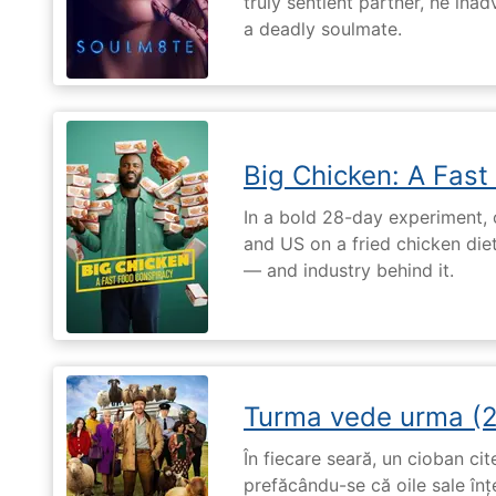
truly sentient partner, he ina
a deadly soulmate.
Big Chicken: A Fast
In a bold 28-day experiment,
and US on a fried chicken die
— and industry behind it.
Turma vede urma (
În fiecare seară, un cioban ci
prefăcându-se că oile sale înț