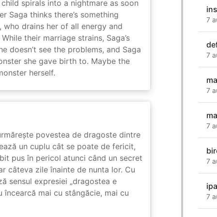
child spirals into a nightmare as soon
in
er Saga thinks there’s something
7 a
, who drains her of all energy and
While their marriage strains, Saga’s
de
 he doesn’t see the problems, and Saga
7 a
monster she gave birth to. Maybe the
onster herself.
ma
7 a
ma
7 a
rmărește povestea de dragoste dintre
ază un cuplu cât se poate de fericit,
bir
subit pus în pericol atunci când un secret
7 a
ar câteva zile înainte de nunta lor. Cu
ază sensul expresiei „dragostea e
ip
u încearcă mai cu stângăcie, mai cu
7 a