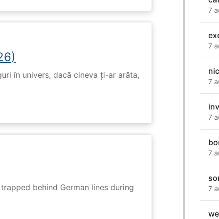
7 a
exe
7 a
26)
ni
ri în univers, dacă cineva ți-ar arăta,
7 a
inv
7 a
bo
7 a
so
s trapped behind German lines during
7 a
we