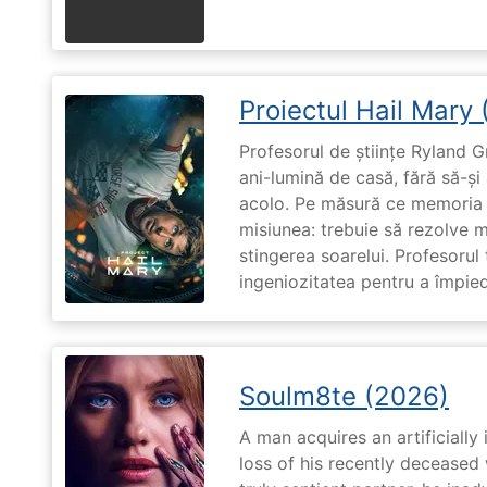
Proiectul Hail Mary
Profesorul de științe Ryland G
ani-lumină de casă, fără să-ș
acolo. Pe măsură ce memoria î
misiunea: trebuie să rezolve 
stingerea soarelui. Profesorul 
ingeniozitatea pentru a împiedi
Soulm8te (2026)
A man acquires an artificially 
loss of his recently deceased 