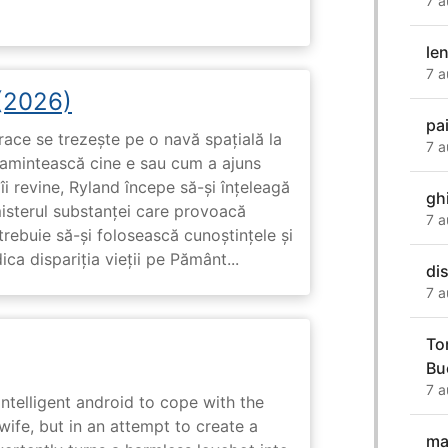
7 a
le
7 a
 (2026)
pa
race se trezește pe o navă spațială la
7 a
i amintească cine e sau cum a ajuns
i revine, Ryland începe să-și înțeleagă
gh
misterul substanței care provoacă
7 a
trebuie să-și folosească cunoștințele și
ca dispariția vieții pe Pământ...
di
7 a
To
Bu
7 a
intelligent android to cope with the
wife, but in an attempt to create a
ma