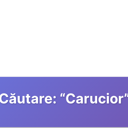
Căutare:
“
Carucior