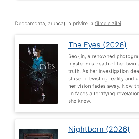
Deocamdată, aruncați o privire la
filmele zilei
:
The Eyes (2026)
Seo-jin, a renowned photograp
mysterious death of her twin 
truth. As her investigation d
close in, twisting reality and 
her vision fades away. Now t
jin faces a terrifying revelati
she knew.
Nightborn (2026)