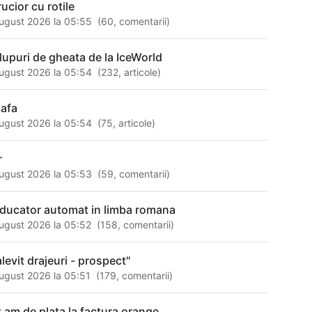
ucior cu rotile
ugust 2026 la 05:55
(
60
,
comentarii
)
lupuri de gheata de la IceWorld
ugust 2026 la 05:54
(
232
,
articole
)
oafa
ugust 2026 la 05:54
(
75
,
articole
)
r
ugust 2026 la 05:53
(
59
,
comentarii
)
aducator automat in limba romana
ugust 2026 la 05:52
(
158
,
comentarii
)
alevit drajeuri - prospect"
ugust 2026 la 05:51
(
179
,
comentarii
)
t am de plata la factura orange