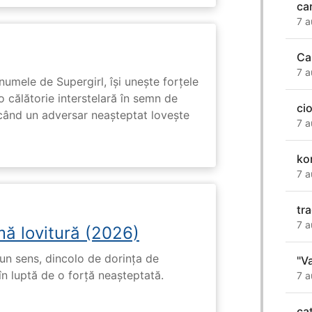
car
7 a
Ca
7 a
numele de Supergirl, își unește forțele
o călătorie interstelară în semn de
ci
 când un adversar neașteptat lovește
7 a
ko
7 a
tr
7 a
mă lovitură (2026)
un sens, dincolo de dorința de
"V
în luptă de o forță neașteptată.
7 a
ca