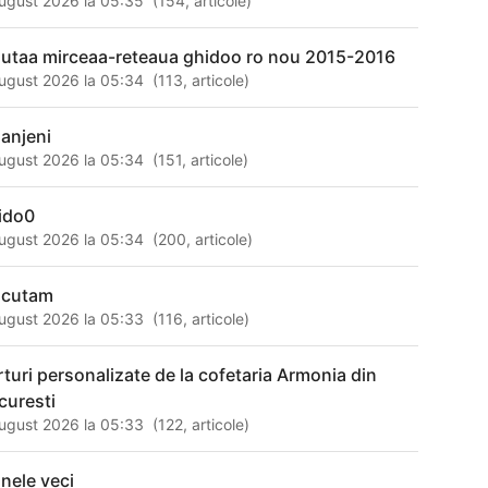
ugust 2026 la 05:35
(
154
,
articole
)
nutaa mirceaa-reteaua ghidoo ro nou 2015-2016
ugust 2026 la 05:34
(
113
,
articole
)
ianjeni
ugust 2026 la 05:34
(
151
,
articole
)
ido0
ugust 2026 la 05:34
(
200
,
articole
)
scutam
ugust 2026 la 05:33
(
116
,
articole
)
rturi personalizate de la cofetaria Armonia din
curesti
ugust 2026 la 05:33
(
122
,
articole
)
nele veci