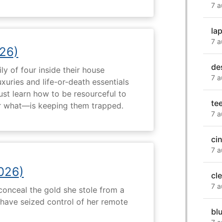
7 a
la
7 a
26)
de
ly of four inside their house
7 a
uxuries and life-or-death essentials
ust learn how to be resourceful to
te
 what—is keeping them trapped.
7 a
ci
7 a
2026)
cl
7 a
onceal the gold she stole from a
have seized control of her remote
blu