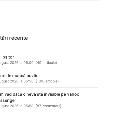
tări recente
lipsitor
ugust 2026 la 06:00
(
49
,
articole
)
curi de muncă buzău
ugust 2026 la 05:58
(
189
,
articole
)
m văd dacă cineva stă invisible pe Yahoo
ssenger
ugust 2026 la 05:58
(
87
,
comentarii
)