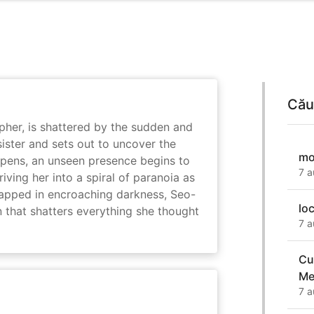
Cău
her, is shattered by the sudden and
sister and sets out to uncover the
mo
eepens, an unseen presence begins to
7 a
driving her into a spiral of paranoia as
rapped in encroaching darkness, Seo-
lo
on that shatters everything she thought
7 a
Cu
Me
7 a