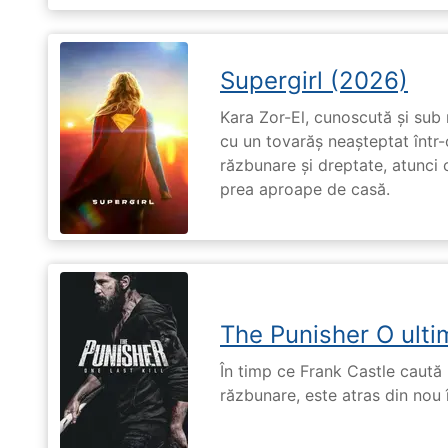
Supergirl (2026)
Kara Zor-El, cunoscută și sub 
cu un tovarăș neașteptat într-
răzbunare și dreptate, atunci
prea aproape de casă.
The Punisher O ulti
În timp ce Frank Castle caută 
răzbunare, este atras din nou 