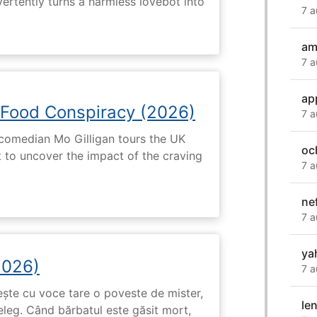
dvertently turns a harmless lovebot into
7 a
am
7 a
ap
 Food Conspiracy (2026)
7 a
 comedian Mo Gilligan tours the UK
oc
t to uncover the impact of the craving
7 a
nef
7 a
ya
2026)
7 a
tește cu voce tare o poveste de mister,
len
eleg. Când bărbatul este găsit mort,