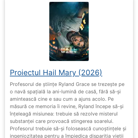
Proiectul Hail Mary (2026)
Profesorul de științe Ryland Grace se trezește pe
o navă spațială la ani-lumină de casă, fără să-și
amintească cine e sau cum a ajuns acolo. Pe
măsură ce memoria îi revine, Ryland începe să-și
înțeleagă misiunea: trebuie să rezolve misterul
substanței care provoacă stingerea soarelui.
Profesorul trebuie să-și folosească cunoștințele și
ingeniozitatea pentru a împiedica dispariția vieții