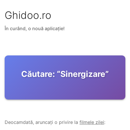
Ghidoo.ro
În curând, o nouă aplicație!
Căutare:
“
Sinergizare
”
Deocamdată, aruncați o privire la
filmele zilei
: