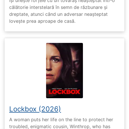
își unește forțele cu un tovarăș neașteptat într-o
călătorie interstelară în semn de răzbunare și
dreptate, atunci când un adversar neașteptat
lovește prea aproape de casă.
Lockbox (2026)
A woman puts her life on the line to protect her
troubled, enigmatic cousin, Winthrop, who has