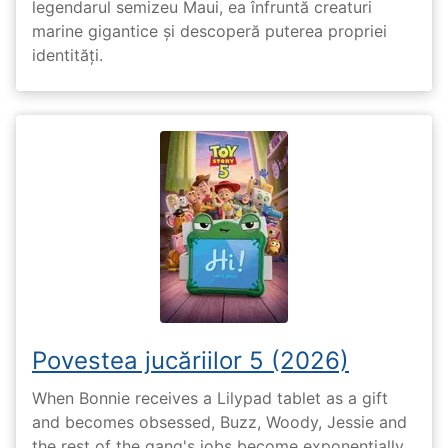
legendarul semizeu Maui, ea înfruntă creaturi
marine gigantice și descoperă puterea propriei
identități.
Povestea jucăriilor 5 (2026)
When Bonnie receives a Lilypad tablet as a gift
and becomes obsessed, Buzz, Woody, Jessie and
the rest of the gang's jobs become exponentially