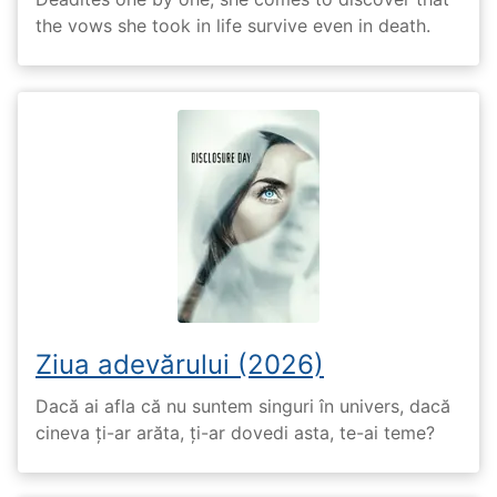
the vows she took in life survive even in death.
Ziua adevărului (2026)
Dacă ai afla că nu suntem singuri în univers, dacă
cineva ți-ar arăta, ți-ar dovedi asta, te-ai teme?