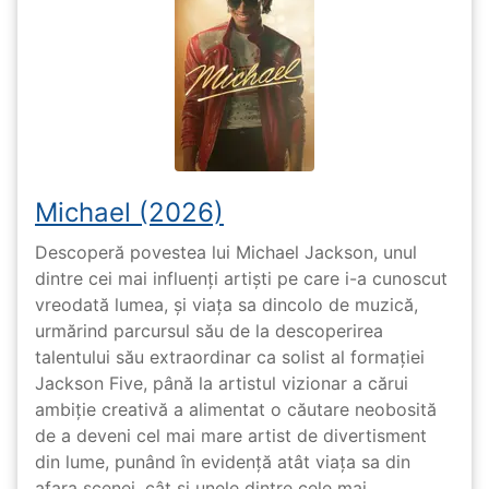
Michael (2026)
Descoperă povestea lui Michael Jackson, unul
dintre cei mai influenți artiști pe care i-a cunoscut
vreodată lumea, și viața sa dincolo de muzică,
urmărind parcursul său de la descoperirea
talentului său extraordinar ca solist al formației
Jackson Five, până la artistul vizionar a cărui
ambiție creativă a alimentat o căutare neobosită
de a deveni cel mai mare artist de divertisment
din lume, punând în evidență atât viața sa din
afara scenei, cât și unele dintre cele mai