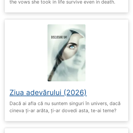
the vows she took in life survive even in death.
Ziua adevărului (2026)
Dacă ai afla că nu suntem singuri în univers, dacă
cineva ți-ar arăta, ți-ar dovedi asta, te-ai teme?