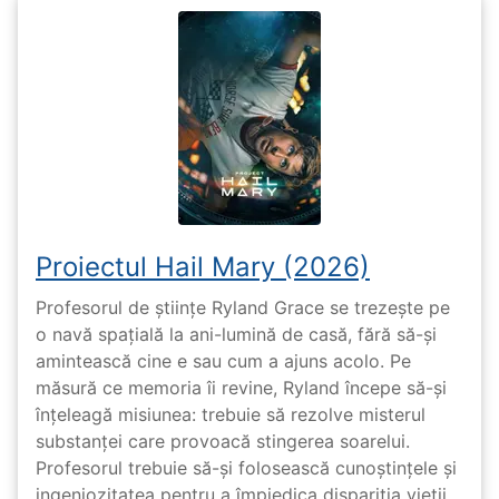
Proiectul Hail Mary (2026)
Profesorul de științe Ryland Grace se trezește pe
o navă spațială la ani-lumină de casă, fără să-și
amintească cine e sau cum a ajuns acolo. Pe
măsură ce memoria îi revine, Ryland începe să-și
înțeleagă misiunea: trebuie să rezolve misterul
substanței care provoacă stingerea soarelui.
Profesorul trebuie să-și folosească cunoștințele și
ingeniozitatea pentru a împiedica dispariția vieții