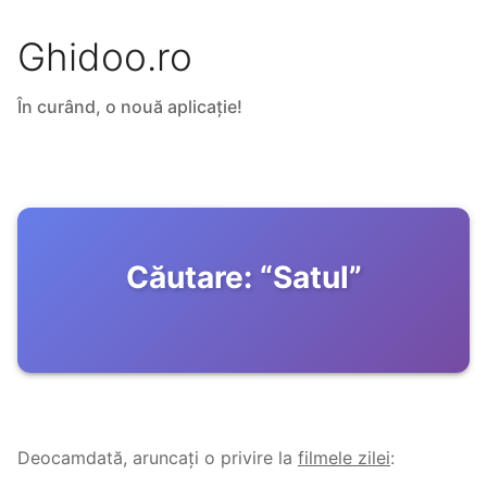
Ghidoo.ro
În curând, o nouă aplicație!
Căutare:
“
Satul
”
Deocamdată, aruncați o privire la
filmele zilei
: