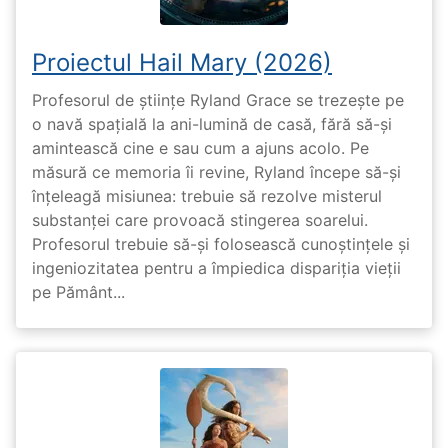
Proiectul Hail Mary (2026)
Profesorul de științe Ryland Grace se trezește pe
o navă spațială la ani-lumină de casă, fără să-și
amintească cine e sau cum a ajuns acolo. Pe
măsură ce memoria îi revine, Ryland începe să-și
înțeleagă misiunea: trebuie să rezolve misterul
substanței care provoacă stingerea soarelui.
Profesorul trebuie să-și folosească cunoștințele și
ingeniozitatea pentru a împiedica dispariția vieții
pe Pământ...