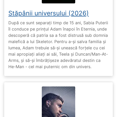
Stăpânii universului (2026)
După ce sunt separați timp de 15 ani, Sabia Puterii
îl conduce pe prințul Adam înapoi în Eternia, unde
descoperă că patria sa a fost distrusă sub domnia
malefică a lui Skeletor. Pentru a-și salva familia și
lumea, Adam trebuie să-și unească forțele cu cei
mai apropiați aliați ai săi, Teela și Duncan/Man-At-
Arms, și să-și îmbrățișeze adevăratul destin ca
He-Man - cel mai puternic om din univers.