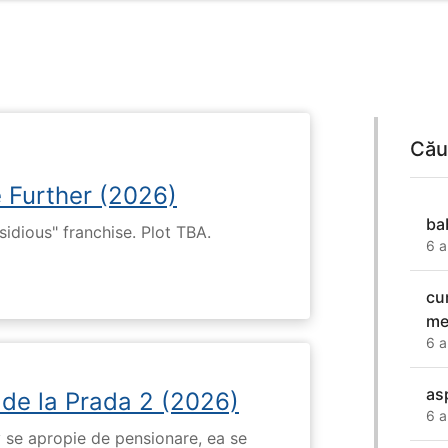
Cău
e Further (2026)
ba
nsidious" franchise. Plot TBA.
6 a
cu
me
6 a
as
 de la Prada 2 (2026)
6 a
 se apropie de pensionare, ea se