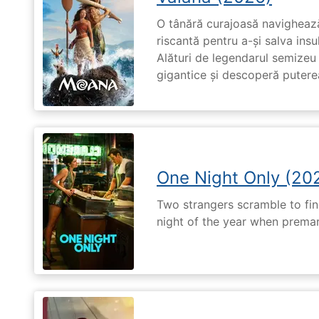
O tânără curajoasă navighează
riscantă pentru a-și salva ins
Alături de legendarul semizeu 
gigantice și descoperă puterea 
One Night Only (20
Two strangers scramble to fi
night of the year when premari