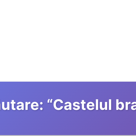
utare:
“
Castelul br