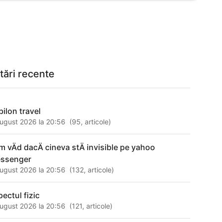
tări recente
bilon travel
ugust 2026 la 20:56
(
95
,
articole
)
m vÄd dacÄ cineva stÄ invisible pe yahoo
ssenger
ugust 2026 la 20:56
(
132
,
articole
)
pectul fizic
ugust 2026 la 20:56
(
121
,
articole
)