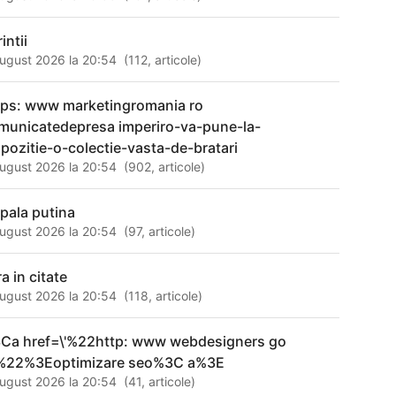
intii
ugust 2026 la 20:54
(
112
,
articole
)
tps: www marketingromania ro
municatedepresa imperiro-va-pune-la-
spozitie-o-colectie-vasta-de-bratari
ugust 2026 la 20:54
(
902
,
articole
)
spala putina
ugust 2026 la 20:54
(
97
,
articole
)
a in citate
ugust 2026 la 20:54
(
118
,
articole
)
Ca href=\'%22http: www webdesigners go
%22%3Eoptimizare seo%3C a%3E
ugust 2026 la 20:54
(
41
,
articole
)