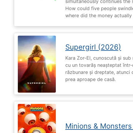
simultaneously continues the 
How could five people swindle
where did the money actually
Supergirl (2026)
Kara Zor-El, cunoscută și sub 
cu un tovarăș neașteptat într-
răzbunare și dreptate, atunci
prea aproape de casă.
Minions & Monsters