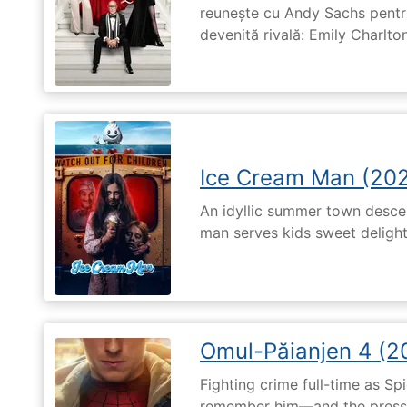
reunește cu Andy Sachs pentru
devenită rivală: Emily Charlton
Ice Cream Man (20
An idyllic summer town desc
man serves kids sweet delights
Omul-Păianjen 4 (2
Fighting crime full-time as Sp
remember him—and the pressur