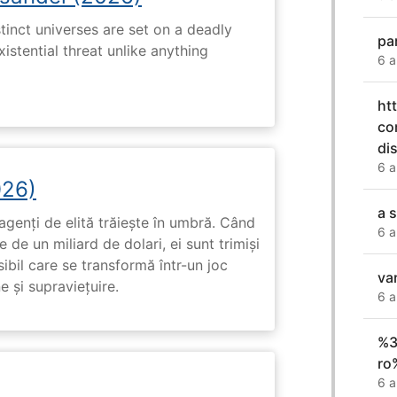
tinct universes are set on a deadly
par
istential threat unlike anything
6 a
ht
co
di
6 a
026)
a 
genți de elită trăiește în umbră. Când
6 a
de un miliard de dolari, ei sunt trimiși
ibil care se transformă într-un joc
var
e și supraviețuire.
6 a
%3
ro
6 a