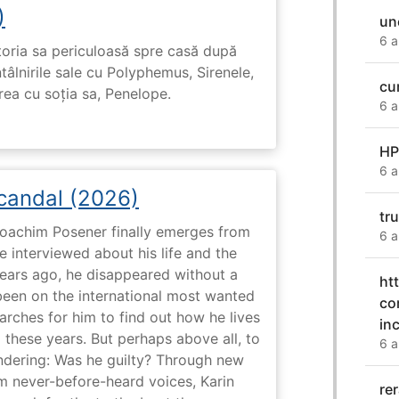
)
un
6 a
toria sa periculoasă spre casă după
tâlnirile sale cu Polyphemus, Sirenele,
cu
irea cu soția sa, Penelope.
6 a
HP
6 a
Scandal (2026)
tr
 Joachim Posener finally emerges from
6 a
e interviewed about his life and the
years ago, he disappeared without a
ht
 been on the international most wanted
co
earches for him to find out how he lives
in
 these years. But perhaps above all, to
6 a
dering: Was he guilty? Through new
m never-before-heard voices, Karin
re