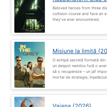
Beloved heroes from three dis
collision course and face an ex
they've ever encountered.
Misiune la limită (2
O echipă secretă formată din a
un despot nemilos fură o avere 
să o recupereze – un jaf impos
mortal de strategie, înșelăciun
Vaiana (2026)