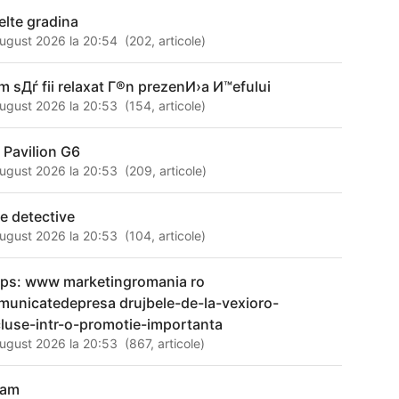
elte gradina
ugust 2026 la 20:54
(
202
,
articole
)
m sДѓ fii relaxat Г®n prezenИ›a И™efului
ugust 2026 la 20:53
(
154
,
articole
)
 Pavilion G6
ugust 2026 la 20:53
(
209
,
articole
)
ue detective
ugust 2026 la 20:53
(
104
,
articole
)
tps: www marketingromania ro
municatedepresa drujbele-de-la-vexioro-
cluse-intr-o-promotie-importanta
ugust 2026 la 20:53
(
867
,
articole
)
ram