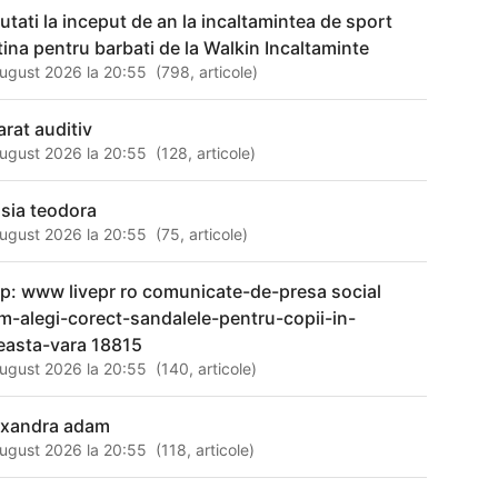
utati la inceput de an la incaltamintea de sport
ftina pentru barbati de la Walkin Incaltaminte
ugust 2026 la 20:55
(
798
,
articole
)
arat auditiv
ugust 2026 la 20:55
(
128
,
articole
)
isia teodora
ugust 2026 la 20:55
(
75
,
articole
)
tp: www livepr ro comunicate-de-presa social
m-alegi-corect-sandalele-pentru-copii-in-
easta-vara 18815
ugust 2026 la 20:55
(
140
,
articole
)
exandra adam
ugust 2026 la 20:55
(
118
,
articole
)