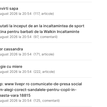
nvirti sapa
ugust 2026 la 20:54
(
117
,
articole
)
utati la inceput de an la incaltamintea de sport
ftina pentru barbati de la Walkin Incaltaminte
ugust 2026 la 20:54
(
97
,
comentarii
)
er cassandra
ugust 2026 la 20:54
(
171
,
articole
)
gie cu miere
ugust 2026 la 20:54
(
222
,
articole
)
tp: www livepr ro comunicate-de-presa social
m-alegi-corect-sandalele-pentru-copii-in-
easta-vara 18815
ugust 2026 la 20:54
(
125
,
comentarii
)