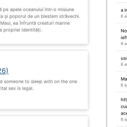
 pe apele oceanului într-o misiune
a i
ula și poporul de un blestem străvechi.
6 a
Maui, ea înfruntă creaturi marine
propriei identități.
No
ie
6 a
us
6 a
26)
Ma
nd someone to sleep with on the one
6 a
tal sex is legal.
ht
cu
ac
6 a