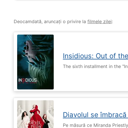
Deocamdată, aruncați o privire la
filmele zilei
:
Insidious: Out of th
The sixth installment in the "I
Diavolul se îmbracă
Pe măsură ce Miranda Priestly