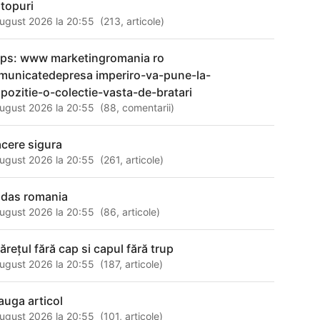
ptopuri
ugust 2026 la 20:55
(
213
,
articole
)
tps: www marketingromania ro
municatedepresa imperiro-va-pune-la-
spozitie-o-colectie-vasta-de-bratari
ugust 2026 la 20:55
(
88
,
comentarii
)
acere sigura
ugust 2026 la 20:55
(
261
,
articole
)
idas romania
ugust 2026 la 20:55
(
86
,
articole
)
ărețul fără cap si capul fără trup
ugust 2026 la 20:55
(
187
,
articole
)
auga articol
ugust 2026 la 20:55
(
101
,
articole
)