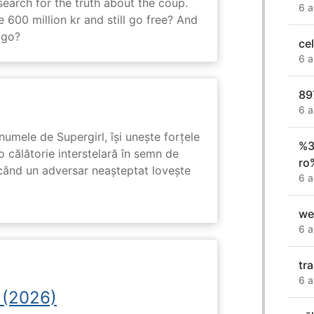
search for the truth about the coup.
6 a
 600 million kr and still go free? And
 go?
ce
6 a
89
6 a
numele de Supergirl, își unește forțele
%3
o călătorie interstelară în semn de
ro
 când un adversar neașteptat lovește
6 a
we
6 a
tr
6 a
 (2026)