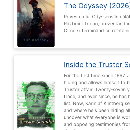
The Odyssey (2026
Povestea lui Odysseus în călă
Războiul Troian, prezentând în
Circe și terminând cu reîntâln
Inside the Trustor 
For the first time since 1997,
hiding and allows himself to b
Trustor affair. Twenty-seven 
trace, and ever since, he has
list. Now, Karin af Klintberg s
and where he's been hiding all
uncover what everyone is won
and opposing testimonies fro