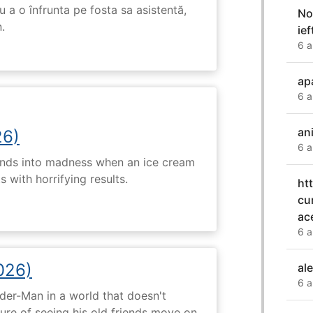
 a o înfrunta pe fosta sa asistentă,
No
.
ie
6 a
ap
6 a
an
26)
6 a
ends into madness when an ice cream
 with horrifying results.
ht
cu
ac
6 a
026)
al
6 a
ider-Man in a world that doesn't
e of seeing his old friends move on