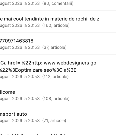
ugust 2026 la 20:53
(
80
,
comentarii
)
le mai cool tendinte in materie de rochii de zi
ugust 2026 la 20:53
(
160
,
articole
)
770971463818
ugust 2026 la 20:53
(
37
,
articole
)
Ca href='%22http: www webdesigners go
%22%3Eoptimizare seo%3C a%3E
ugust 2026 la 20:53
(
112
,
articole
)
llcome
ugust 2026 la 20:53
(
108
,
articole
)
ansport auto
ugust 2026 la 20:53
(
71
,
articole
)