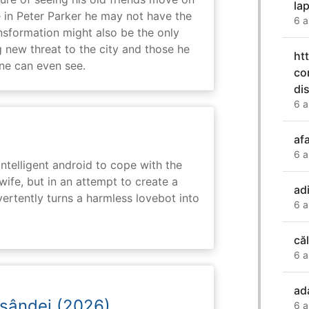
la
in Peter Parker he may not have the
6 a
ansformation might also be the only
g new threat to the city and those he
ht
one can even see.
co
di
6 a
af
6 a
intelligent android to cope with the
wife, but in an attempt to create a
ad
dvertently turns a harmless lovebot into
6 a
căl
6 a
ad
osândei (2026)
6 a