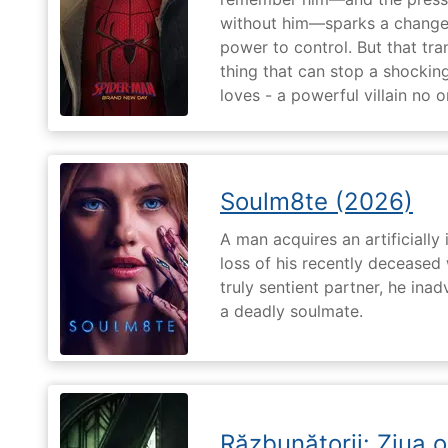
without him—sparks a change 
power to control. But that tr
thing that can stop a shockin
loves - a powerful villain no 
Soulm8te (2026)
A man acquires an artificially 
loss of his recently deceased 
truly sentient partner, he ina
a deadly soulmate.
Răzbunătorii: Ziua 