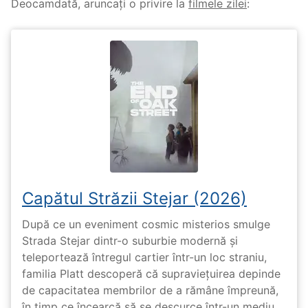
Deocamdată, aruncați o privire la
filmele zilei
:
Capătul Străzii Stejar (2026)
După ce un eveniment cosmic misterios smulge
Strada Stejar dintr-o suburbie modernă și
teleportează întregul cartier într-un loc straniu,
familia Platt descoperă că supraviețuirea depinde
de capacitatea membrilor de a rămâne împreună,
în timp ce încearcă să se descurce într-un mediu