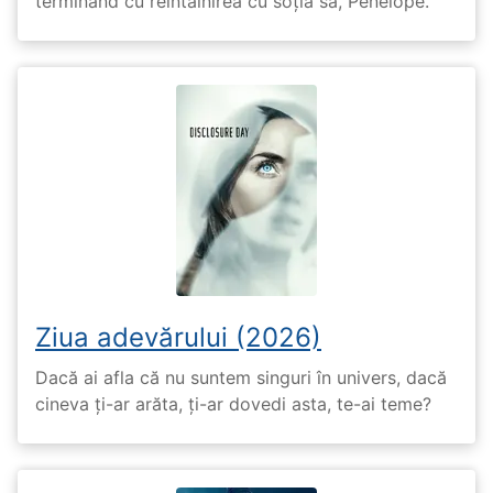
terminând cu reîntâlnirea cu soția sa, Penelope.
Ziua adevărului (2026)
Dacă ai afla că nu suntem singuri în univers, dacă
cineva ți-ar arăta, ți-ar dovedi asta, te-ai teme?