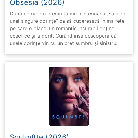
Obsesia (2026)
După ce rupe o crenguță din misterioasa „Salcie a
unei singure dorințe” ca să cucerească inima fetei
pe care o place, un romantic incurabil obține
exact ce și-a dorit. Curând însă descoperă că
unele dorințe vin cu un preț sumbru și sinistru.
Soulm8te (2026)