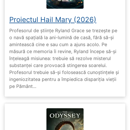
Proiectul Hail Mary (2026)
Profesorul de științe Ryland Grace se trezește pe
o navă spațială la ani-lumină de casă, fără să-și
amintească cine e sau cum a ajuns acolo. Pe
măsură ce memoria îi revine, Ryland începe să-și
înțeleagă misiunea: trebuie să rezolve misterul
substanței care provoacă stingerea soarelui.
Profesorul trebuie să-și folosească cunoștințele și
ingeniozitatea pentru a împiedica dispariția vieții
pe Pământ...