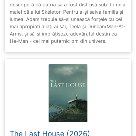
descoperă că patria sa a fost distrusă sub domnia
malefică a lui Skeletor. Pentru a-și salva familia și
lumea, Adam trebuie să-și unească forțele cu cei
mai apropiați aliați ai săi, Teela și Duncan/Man-At-
Arms, și să-și îmbrățișeze adevăratul destin ca
He-Man - cel mai puternic om din univers.
The Last House (2026)