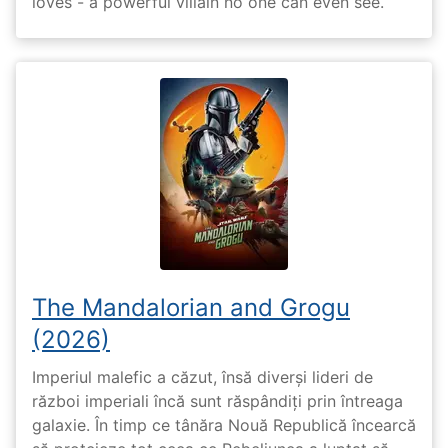
loves - a powerful villain no one can even see.
The Mandalorian and Grogu
(2026)
Imperiul malefic a căzut, însă diverși lideri de
război imperiali încă sunt răspândiți prin întreaga
galaxie. În timp ce tânăra Nouă Republică încearcă