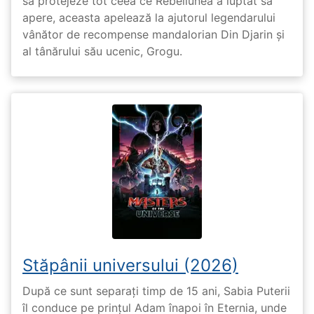
să protejeze tot ceea ce Rebeliunea a luptat să
apere, aceasta apelează la ajutorul legendarului
vânător de recompense mandalorian Din Djarin și
al tânărului său ucenic, Grogu.
Stăpânii universului (2026)
După ce sunt separați timp de 15 ani, Sabia Puterii
îl conduce pe prințul Adam înapoi în Eternia, unde