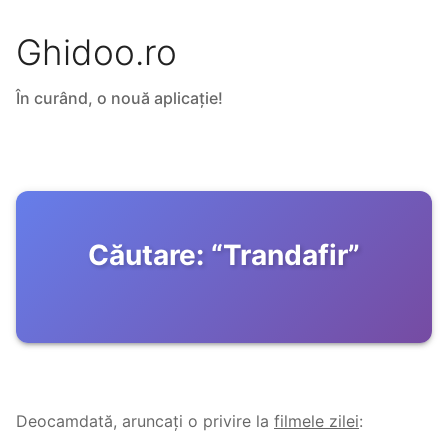
Ghidoo.ro
În curând, o nouă aplicație!
Căutare:
“
Trandafir
”
Deocamdată, aruncați o privire la
filmele zilei
: