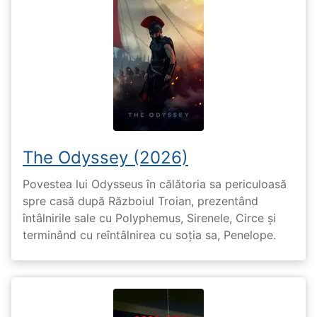
The Odyssey (2026)
Povestea lui Odysseus în călătoria sa periculoasă
spre casă după Războiul Troian, prezentând
întâlnirile sale cu Polyphemus, Sirenele, Circe și
terminând cu reîntâlnirea cu soția sa, Penelope.