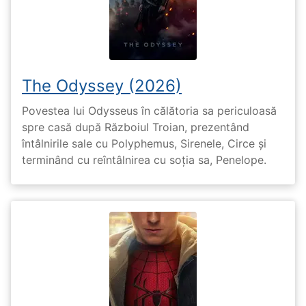
The Odyssey (2026)
Povestea lui Odysseus în călătoria sa periculoasă
spre casă după Războiul Troian, prezentând
întâlnirile sale cu Polyphemus, Sirenele, Circe și
terminând cu reîntâlnirea cu soția sa, Penelope.