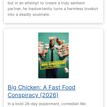
but in an attempt to create a truly sentient
partner, he inadvertently turns a harmless lovebot
into a deadly soulmate.
Big Chicken: A Fast Food
Conspiracy (2026)
In a bold 28-day experiment, comedian Mo