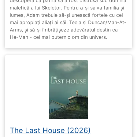
descoperă că patria sa a fost distrusă sub domnia
malefică a lui Skeletor. Pentru a-și salva familia și
lumea, Adam trebuie să-și unească forțele cu cei
mai apropiați aliați ai săi, Teela și Duncan/Man-At-
Arms, și să-și îmbrățișeze adevăratul destin ca
He-Man - cel mai puternic om din univers.
The Last House (2026)