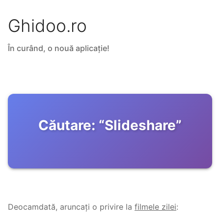
Ghidoo.ro
În curând, o nouă aplicație!
Căutare:
“
Slideshare
”
Deocamdată, aruncați o privire la
filmele zilei
: