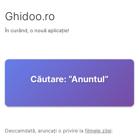
Ghidoo.ro
În curând, o nouă aplicație!
Căutare:
“
Anuntul
”
Deocamdată, aruncați o privire la
filmele zilei
: