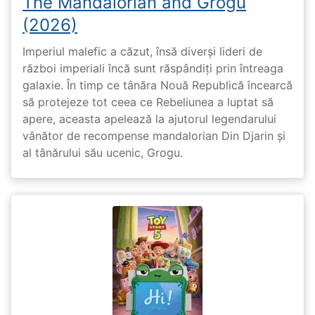
The Mandalorian and Grogu
(2026)
Imperiul malefic a căzut, însă diverși lideri de
război imperiali încă sunt răspândiți prin întreaga
galaxie. În timp ce tânăra Nouă Republică încearcă
să protejeze tot ceea ce Rebeliunea a luptat să
apere, aceasta apelează la ajutorul legendarului
vânător de recompense mandalorian Din Djarin și
al tânărului său ucenic, Grogu.