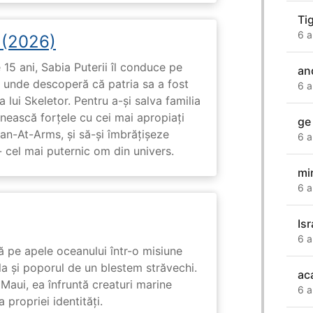
Ti
6 a
i (2026)
15 ani, Sabia Puterii îl conduce pe
an
, unde descoperă că patria sa a fost
6 a
 lui Skeletor. Pentru a-și salva familia
nească forțele cu cei mai apropiați
ge
Man-At-Arms, și să-și îmbrățișeze
6 a
 cel mai puternic om din univers.
mi
6 a
Is
6 a
 pe apele oceanului într-o misiune
ula și poporul de un blestem străvechi.
ac
Maui, ea înfruntă creaturi marine
6 a
propriei identități.