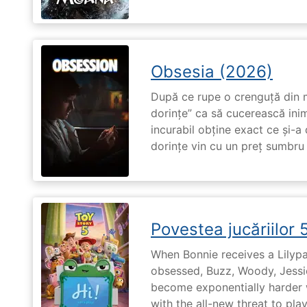
Obsesia (2026)
După ce rupe o crenguță din m
dorințe” ca să cucerească ini
incurabil obține exact ce și-a
dorințe vin cu un preț sumbru ș
Povestea jucăriilor 
When Bonnie receives a Lilypa
obsessed, Buzz, Woody, Jessie
become exponentially harder 
with the all-new threat to pla