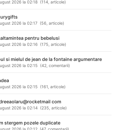
ugust 2026 la 02:18
(
114
,
articole
)
xurygifts
ugust 2026 la 02:17
(
56
,
articole
)
caltamintea pentru bebelusi
ugust 2026 la 02:16
(
175
,
articole
)
pul si mielul de jean de la fontaine argumentare
ugust 2026 la 02:15
(
42
,
comentarii
)
adea
ugust 2026 la 02:15
(
161
,
articole
)
dreeaolaru@rocketmail com
ugust 2026 la 02:14
(
235
,
articole
)
m stergem pozele duplicate
ugust 2026 la 02:12
(
47
,
comentarii
)