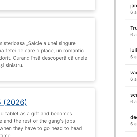
ja
6 a
Tr
6 a
isterioasa „Salcie a unei singure
iul
ma fetei pe care o place, un romantic
6 a
 dorit. Curând însă descoperă că unele
i sinistru.
va
6 a
sc
5 (2026)
6 a
d tablet as a gift and becomes
de
 and the rest of the gang's jobs
6 a
when they have to go head to head
ytime.