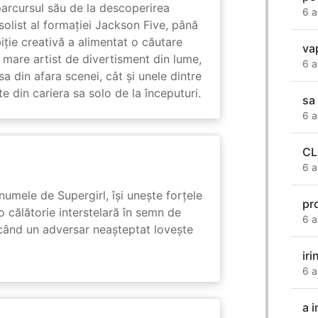
arcursul său de la descoperirea
6 a
solist al formației Jackson Five, până
biție creativă a alimentat o căutare
va
 mare artist de divertisment din lume,
6 a
a din afara scenei, cât și unele dintre
din cariera sa solo de la începuturi.
sa
6 a
C
6 a
numele de Supergirl, își unește forțele
pr
o călătorie interstelară în semn de
6 a
 când un adversar neașteptat lovește
ir
6 a
a i