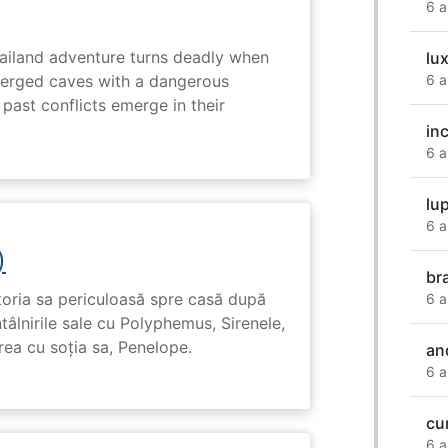
6 a
hailand adventure turns deadly when
lu
erged caves with a dangerous
6 a
past conflicts emerge in their
in
6 a
lu
6 a
)
br
toria sa periculoasă spre casă după
6 a
tâlnirile sale cu Polyphemus, Sirenele,
irea cu soția sa, Penelope.
an
6 a
cu
6 a