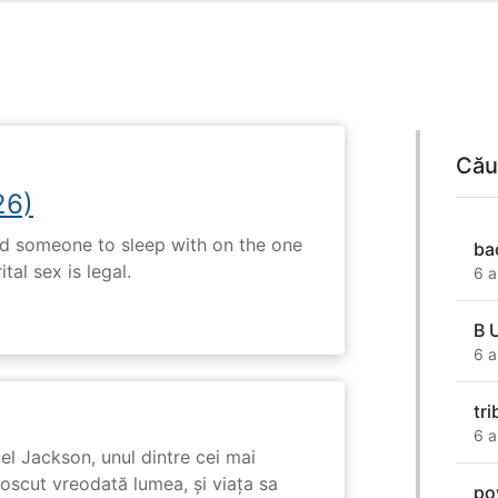
Cău
26)
nd someone to sleep with on the one
ba
tal sex is legal.
6 a
B U
6 a
tr
6 a
l Jackson, unul dintre cei mai
unoscut vreodată lumea, și viața sa
po