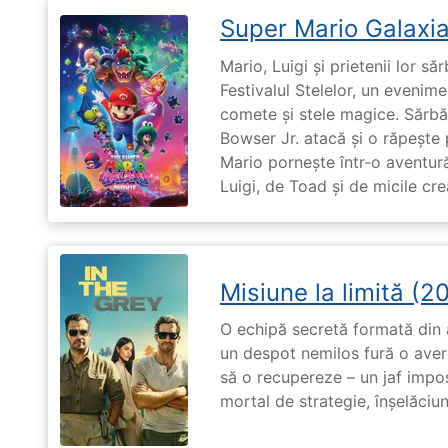
Super Mario Galaxia
Mario, Luigi și prietenii lor să
Festivalul Stelelor, un evenim
comete și stele magice. Sărbă
Bowser Jr. atacă și o răpește 
Mario pornește într-o aventură
Luigi, de Toad și de micile cr
Misiune la limită (2
O echipă secretă formată din a
un despot nemilos fură o avere 
să o recupereze – un jaf impos
mortal de strategie, înșelăciun