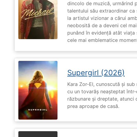
dincolo de muzică, urmărind p
talentului său extraordinar ca 
la artistul vizionar a cărui am
neobosită de a deveni cel mai
punând în evidență atât viața s
cele mai emblematice momente 
Supergirl (2026)
Kara Zor-El, cunoscută și sub 
cu un tovarăș neașteptat într-
răzbunare și dreptate, atunci
prea aproape de casă.