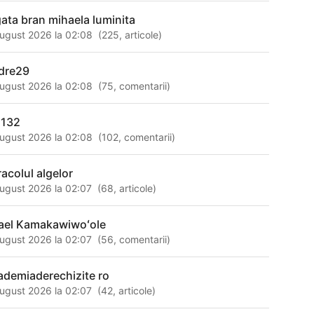
gata bran mihaela luminita
ugust 2026 la 02:08
(
225
,
articole
)
dre29
ugust 2026 la 02:08
(
75
,
comentarii
)
 132
ugust 2026 la 02:08
(
102
,
comentarii
)
racolul algelor
ugust 2026 la 02:07
(
68
,
articole
)
rael Kamakawiwoʻole
ugust 2026 la 02:07
(
56
,
comentarii
)
ademiaderechizite ro
ugust 2026 la 02:07
(
42
,
articole
)