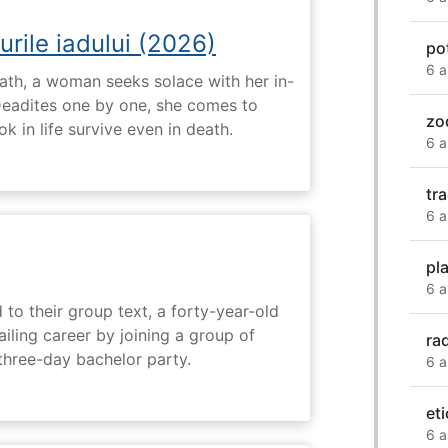
urile iadului (2026)
po
6 a
ath, a woman seeks solace with her in-
Deadites one by one, she comes to
zo
k in life survive even in death.
6 a
tr
6 a
pl
6 a
 to their group text, a forty-year-old
ailing career by joining a group of
ra
three-day bachelor party.
6 a
eti
6 a