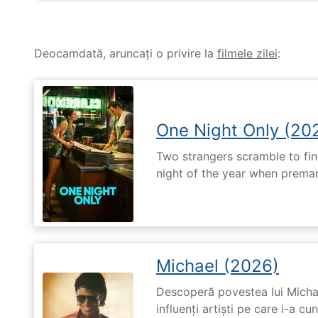
Deocamdată, aruncați o privire la
filmele zilei
:
One Night Only (20
Two strangers scramble to fi
night of the year when premari
Michael (2026)
Descoperă povestea lui Michae
influenți artiști pe care i-a c