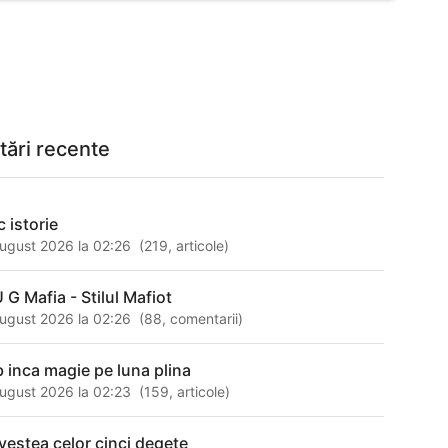
tări recente
c istorie
ugust 2026 la 02:26
(
219
,
articole
)
 G Mafia - Stilul Mafiot
ugust 2026 la 02:26
(
88
,
comentarii
)
ib inca magie pe luna plina
ugust 2026 la 02:23
(
159
,
articole
)
vestea celor cinci degete