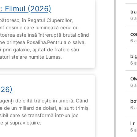
: Filmul (2026)
tr
6 a
rbătoresc, în Regatul Ciupercilor,
ent cosmic care luminează cerul cu
co
toarea este însă întreruptă brutal când
6 a
pe prinţesa Rosalina.Pentru a o salva,
 prin galaxie, ajutat de fratele său
big
eaturi stelare numite Lumas.
6 a
OM
6 a
026)
genți de elită trăiește în umbră. Când
bo
de un miliard de dolari, ei sunt trimiși
6 a
ibil care se transformă într-un joc
e și supraviețuire.
l r
6 a