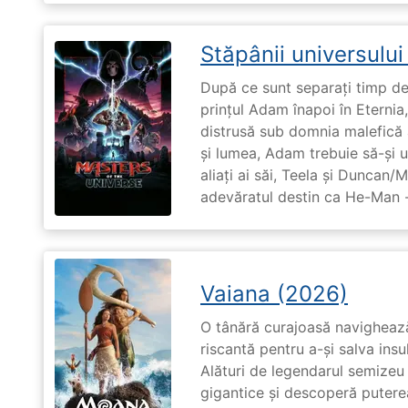
Stăpânii universulu
După ce sunt separați timp de 
prințul Adam înapoi în Eternia
distrusă sub domnia malefică a
și lumea, Adam trebuie să-și u
aliați ai săi, Teela și Duncan/
adevăratul destin ca He-Man -
Vaiana (2026)
O tânără curajoasă navighează
riscantă pentru a-și salva ins
Alături de legendarul semizeu 
gigantice și descoperă puterea 