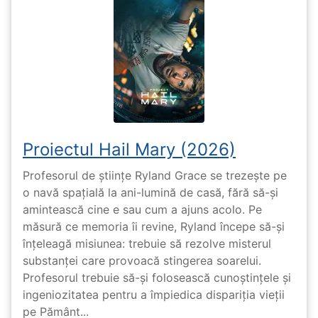
Proiectul Hail Mary (2026)
Profesorul de științe Ryland Grace se trezește pe
o navă spațială la ani-lumină de casă, fără să-și
amintească cine e sau cum a ajuns acolo. Pe
măsură ce memoria îi revine, Ryland începe să-și
înțeleagă misiunea: trebuie să rezolve misterul
substanței care provoacă stingerea soarelui.
Profesorul trebuie să-și folosească cunoștințele și
ingeniozitatea pentru a împiedica dispariția vieții
pe Pământ...