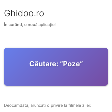
Ghidoo.ro
În curând, o nouă aplicație!
Căutare:
“
Poze
”
Deocamdată, aruncați o privire la
filmele zilei
: