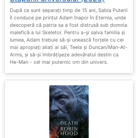
După ce sunt separați timp de 15 ani, Sabia Puterii
îl conduce pe prințul Adam înapoi în Eternia, unde
descoperă că patria sa a fost distrusă sub domnia
malefică a lui Skeletor. Pentru a-și salva familia și
lumea, Adam trebuie să-și unească forțele cu cei
mai apropiați aliați ai săi, Teela și Duncan/Man-At-
Arms, și să-și îmbrățișeze adevăratul destin ca
He-Man - cel mai puternic om din univers.