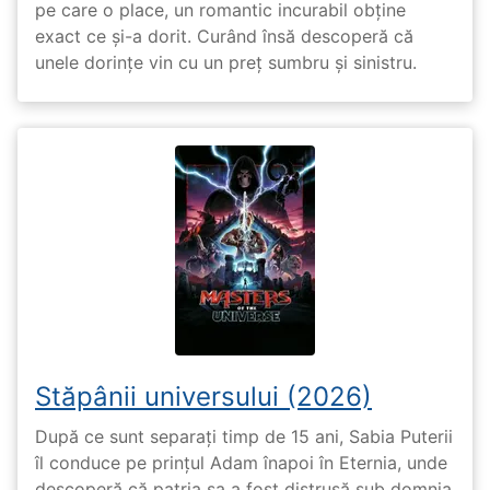
pe care o place, un romantic incurabil obține
exact ce și-a dorit. Curând însă descoperă că
unele dorințe vin cu un preț sumbru și sinistru.
Stăpânii universului (2026)
După ce sunt separați timp de 15 ani, Sabia Puterii
îl conduce pe prințul Adam înapoi în Eternia, unde
descoperă că patria sa a fost distrusă sub domnia