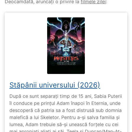
Deocamdată, aruncați o privire la
filmele zilei
:
Stăpânii universului (2026)
După ce sunt separați timp de 15 ani, Sabia Puterii
îl conduce pe prințul Adam înapoi în Eternia, unde
descoperă că patria sa a fost distrusă sub domnia
malefică a lui Skeletor. Pentru a-și salva familia și
lumea, Adam trebuie să-și unească forțele cu cei
mai apropiați aliați ai săi, Teela și Duncan/Man-At-