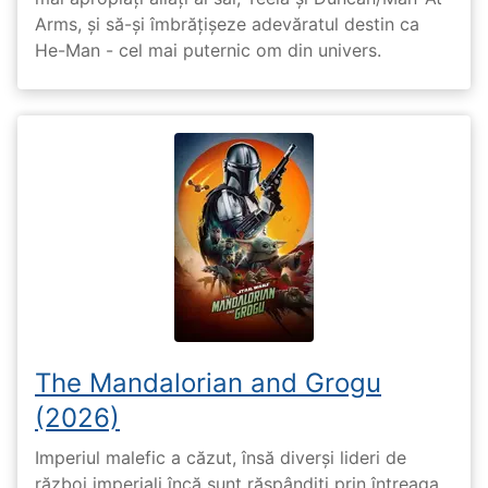
Arms, și să-și îmbrățișeze adevăratul destin ca
He-Man - cel mai puternic om din univers.
The Mandalorian and Grogu
(2026)
Imperiul malefic a căzut, însă diverși lideri de
război imperiali încă sunt răspândiți prin întreaga