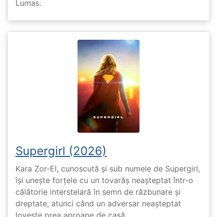
Lumas.
Supergirl (2026)
Kara Zor-El, cunoscută și sub numele de Supergirl,
își unește forțele cu un tovarăș neașteptat într-o
călătorie interstelară în semn de răzbunare și
dreptate, atunci când un adversar neașteptat
lovește prea aproape de casă.