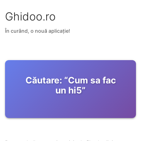
Ghidoo.ro
În curând, o nouă aplicație!
Căutare:
“
Cum sa fac
un hi5
”