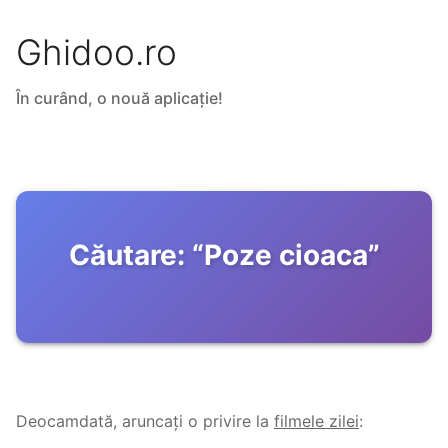
Ghidoo.ro
În curând, o nouă aplicație!
Căutare:
“
Poze cioaca
”
Deocamdată, aruncați o privire la
filmele zilei
: