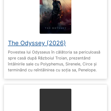
The Odyssey (2026)
Povestea lui Odysseus în călătoria sa periculoasă
spre casă după Războiul Troian, prezentând
întâlnirile sale cu Polyphemus, Sirenele, Circe și
terminând cu reîntâlnirea cu soția sa, Penelope.