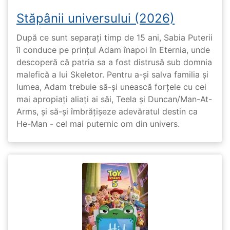
Stăpânii universului (2026)
După ce sunt separați timp de 15 ani, Sabia Puterii
îl conduce pe prințul Adam înapoi în Eternia, unde
descoperă că patria sa a fost distrusă sub domnia
malefică a lui Skeletor. Pentru a-și salva familia și
lumea, Adam trebuie să-și unească forțele cu cei
mai apropiați aliați ai săi, Teela și Duncan/Man-At-
Arms, și să-și îmbrățișeze adevăratul destin ca
He-Man - cel mai puternic om din univers.