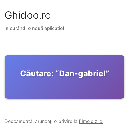
Ghidoo.ro
În curând, o nouă aplicație!
Căutare:
“
Dan-gabriel
”
Deocamdată, aruncați o privire la
filmele zilei
: