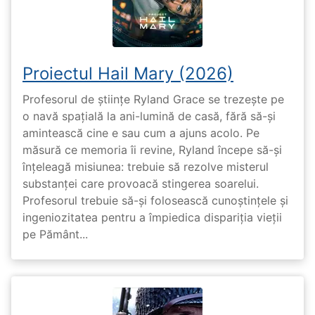
Proiectul Hail Mary (2026)
Profesorul de științe Ryland Grace se trezește pe
o navă spațială la ani-lumină de casă, fără să-și
amintească cine e sau cum a ajuns acolo. Pe
măsură ce memoria îi revine, Ryland începe să-și
înțeleagă misiunea: trebuie să rezolve misterul
substanței care provoacă stingerea soarelui.
Profesorul trebuie să-și folosească cunoștințele și
ingeniozitatea pentru a împiedica dispariția vieții
pe Pământ...