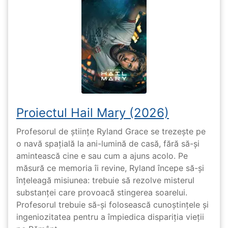
Proiectul Hail Mary (2026)
Profesorul de științe Ryland Grace se trezește pe
o navă spațială la ani-lumină de casă, fără să-și
amintească cine e sau cum a ajuns acolo. Pe
măsură ce memoria îi revine, Ryland începe să-și
înțeleagă misiunea: trebuie să rezolve misterul
substanței care provoacă stingerea soarelui.
Profesorul trebuie să-și folosească cunoștințele și
ingeniozitatea pentru a împiedica dispariția vieții