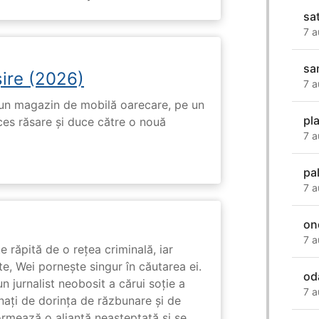
sa
7 a
sa
ire (2026)
7 a
r-un magazin de mobilă oarecare, pe un
pl
ces răsare și duce către o nouă
7 a
pal
7 a
ond
7 a
e răpită de o rețea criminală, iar
ute, Wei pornește singur în căutarea ei.
od
un jurnalist neobosit a cărui soție a
7 a
nați de dorința de răzbunare și de
ormează o alianță neașteptată și se