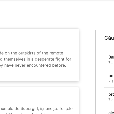
Cău
e on the outskirts of the remote
Ba
d themselves in a desperate fight for
7 a
ey have never encountered before.
bo
7 a
pr
7 a
numele de Supergirl, își unește forțele
al