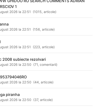
W GHIDOO RO SEARCH COMMENTS ADRIAN
RSCIOV 1
ugust 2026 la 22:51
(
1015
,
articole
)
anna
ugust 2026 la 22:51
(
156
,
articole
)
1
ugust 2026 la 22:51
(
223
,
articole
)
c 2008 subiecte rezolvari
ugust 2026 la 22:50
(
71
,
comentarii
)
953794046RO
ugust 2026 la 22:50
(
44
,
articole
)
ga piranha
ugust 2026 la 22:50
(
37
,
articole
)