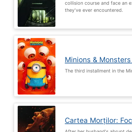
collision course and face an ex
they've ever encountered.
Minions & Monsters
The third installment in the Mi
Cartea Morților: Foc
After her husband's abrupt de