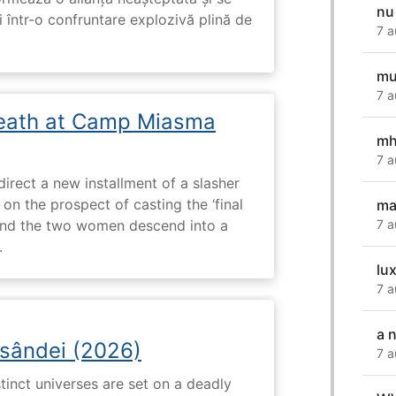
nu
i într-o confruntare explozivă plină de
7 a
mu
7 a
eath at Camp Miasma
mh
7 a
direct a new installment of a slasher
 on the prospect of casting the ‘final
ma
, and the two women descend into a
7 a
.
lux
7 a
a 
osândei (2026)
7 a
tinct universes are set on a deadly