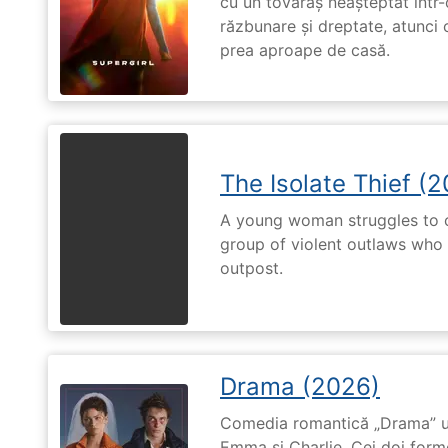
cu un tovarăș neașteptat într-
răzbunare și dreptate, atunci
prea aproape de casă.
The Isolate Thief (
A young woman struggles to c
group of violent outlaws who 
outpost.
Drama (2026)
Comedia romantică „Drama” u
Emma și Charlie. Cei doi forme