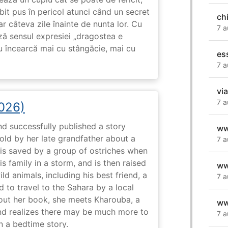
subit pus în pericol atunci când un secret
chi
ar câteva zile înainte de nunta lor. Cu
7 a
ază sensul expresiei „dragostea e
u încearcă mai cu stângăcie, mai cu
es
7 a
vi
7 a
2026)
nd successfully published a story
ww
old by her late grandfather about a
7 a
 is saved by a group of ostriches when
 family in a storm, and is then raised
ww
ld animals, including his best friend, a
7 a
d to travel to the Sahara by a local
ut her book, she meets Kharouba, a
ww
nd realizes there may be much more to
7 a
n a bedtime story.