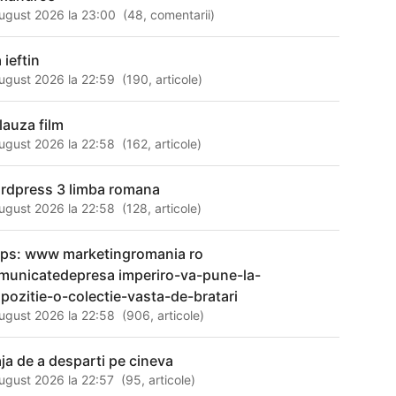
ugust 2026 la 23:00
(
48
,
comentarii
)
 ieftin
ugust 2026 la 22:59
(
190
,
articole
)
lauza film
ugust 2026 la 22:58
(
162
,
articole
)
rdpress 3 limba romana
ugust 2026 la 22:58
(
128
,
articole
)
tps: www marketingromania ro
municatedepresa imperiro-va-pune-la-
spozitie-o-colectie-vasta-de-bratari
ugust 2026 la 22:58
(
906
,
articole
)
aja de a desparti pe cineva
ugust 2026 la 22:57
(
95
,
articole
)