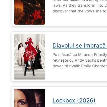
laws. As they transform into 
discover that the vows she too
Diavolul se îmbracă
Pe măsură ce Miranda Priestly
reunește cu Andy Sachs pentru
devenită rivală: Emily Charlton
Lockbox (2026)