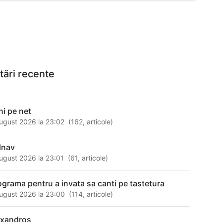
tări recente
ni pe net
ugust 2026 la 23:02
(
162
,
articole
)
lnav
ugust 2026 la 23:01
(
61
,
articole
)
ograma pentru a invata sa canti pe tastetura
ugust 2026 la 23:00
(
114
,
articole
)
exandros