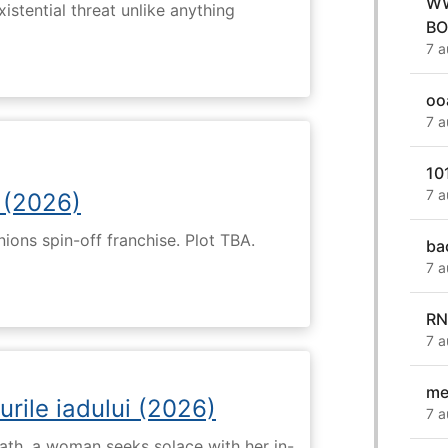
WW
istential threat unlike anything
BO
7 a
oo
7 a
10
7 a
 (2026)
nions spin-off franchise. Plot TBA.
ba
7 a
RN
7 a
me
urile iadului (2026)
7 a
ath, a woman seeks solace with her in-