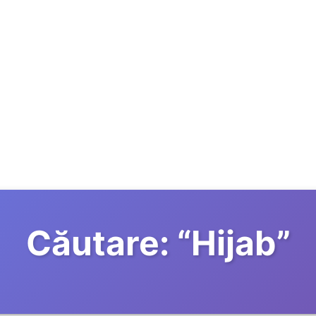
Căutare:
“
Hijab
”