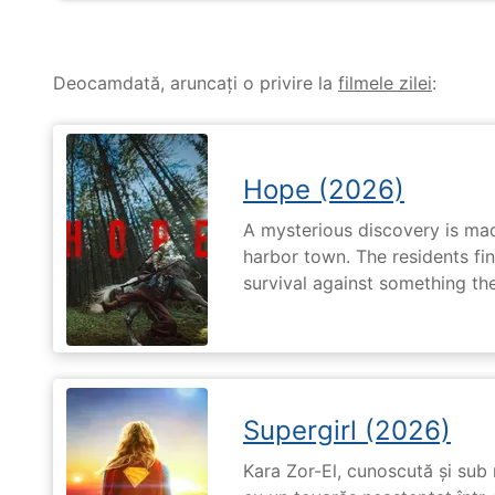
Deocamdată, aruncați o privire la
filmele zilei
:
Hope (2026)
A mysterious discovery is mad
harbor town. The residents fin
survival against something th
Supergirl (2026)
Kara Zor-El, cunoscută și sub 