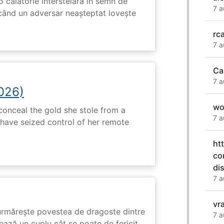
o călătorie interstelară în semn de
7 a
 când un adversar neașteptat lovește
rca
7 a
Ca
7 a
2026)
wo
onceal the gold she stole from a
7 a
have seized control of her remote
ht
co
di
7 a
vr
rmărește povestea de dragoste dintre
7 a
ază un cuplu cât se poate de fericit,