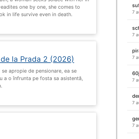
su
Deadites one by one, she comes to
7 a
k in life survive even in death.
sc
7 a
pi
7 a
 de la Prada 2 (2026)
 se apropie de pensionare, ea se
60
 a o înfrunta pe fosta sa asistentă,
7 a
.
de
7 a
ge
7 a