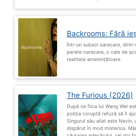
Backrooms: Fără ieș
Într-un subsol oarecare, dint
perete oarecare, o cale de ac
realitate amenințătoare.
The Furious (2026)
După ce fiica lui Wang Wei est
poliția coruptă refuză să îl aj
Singurul său aliat este Navin, 
dispărut în mod misterios. Mâ
căutarea adevărului, cei doi f