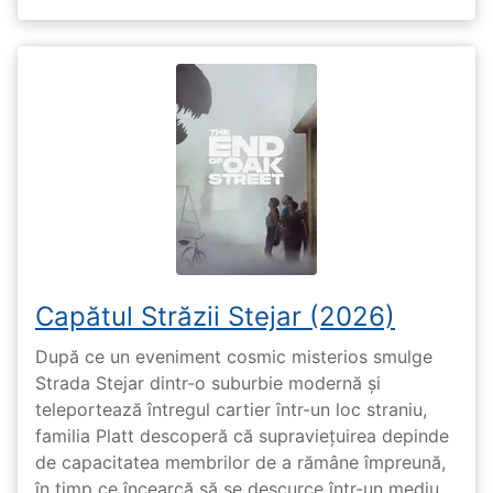
Capătul Străzii Stejar (2026)
După ce un eveniment cosmic misterios smulge
Strada Stejar dintr-o suburbie modernă și
teleportează întregul cartier într-un loc straniu,
familia Platt descoperă că supraviețuirea depinde
de capacitatea membrilor de a rămâne împreună,
în timp ce încearcă să se descurce într-un mediu