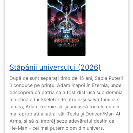
Stăpânii universului (2026)
După ce sunt separați timp de 15 ani, Sabia Puterii
îl conduce pe prințul Adam înapoi în Eternia, unde
descoperă că patria sa a fost distrusă sub domnia
malefică a lui Skeletor. Pentru a-și salva familia și
lumea, Adam trebuie să-și unească forțele cu cei
mai apropiați aliați ai săi, Teela și Duncan/Man-At-
Arms, și să-și îmbrățișeze adevăratul destin ca
He-Man - cel mai puternic om din univers.