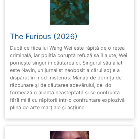
The Furious (2026)
După ce fiica lui Wang Wei este răpită de o rețea
criminală, iar poliția coruptă refuză să îl ajute, Wei
pornește singur în căutarea ei. Singurul său aliat
este Navin, un jurnalist neobosit a cărui soție a
dispărut în mod misterios. Mânați de dorința de
răzbunare și de căutarea adevărului, cei doi
formează o alianță neașteptată și se confruntă
fără milă cu răpitorii într-o confruntare explozivă
plină de arte marțiale și acțiune.