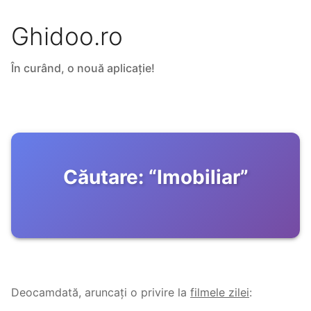
Ghidoo.ro
În curând, o nouă aplicație!
Căutare:
“
Imobiliar
”
Deocamdată, aruncați o privire la
filmele zilei
: