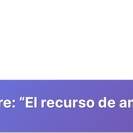
re:
“
El recurso de 