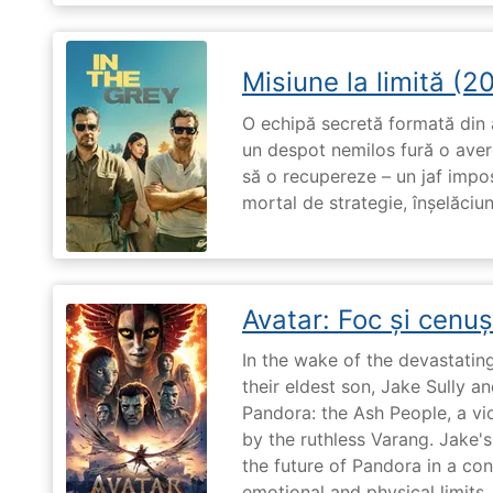
Misiune la limită (2
O echipă secretă formată din a
un despot nemilos fură o avere 
să o recupereze – un jaf impos
mortal de strategie, înșelăciun
Avatar: Foc și cenu
In the wake of the devastatin
their eldest son, Jake Sully a
Pandora: the Ash People, a vi
by the ruthless Varang. Jake's 
the future of Pandora in a con
emotional and physical limits.