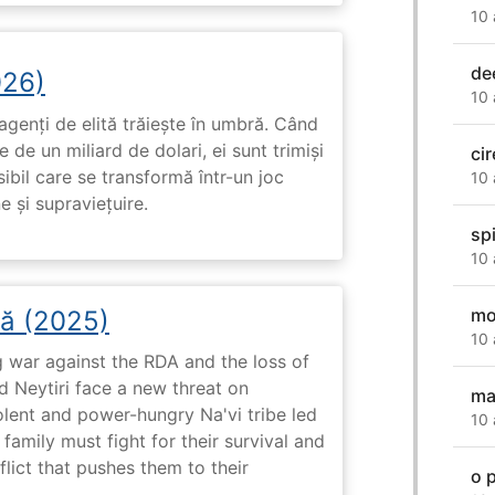
10 
de
026)
10 
genți de elită trăiește în umbră. Când
de un miliard de dolari, ei sunt trimiși
ci
ibil care se transformă într-un joc
10 
e și supraviețuire.
sp
10 
mo
șă (2025)
10 
g war against the RDA and the loss of
nd Neytiri face a new threat on
ma
olent and power-hungry Na'vi tribe led
10 
family must fight for their survival and
flict that pushes them to their
o 