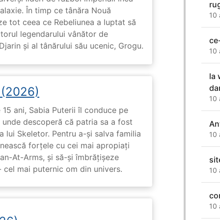
ru
galaxie. În timp ce tânăra Nouă
10 
ze tot ceea ce Rebeliunea a luptat să
torul legendarului vânător de
ce
arin și al tânărului său ucenic, Grogu.
10 
la
da
i (2026)
10 
15 ani, Sabia Puterii îl conduce pe
, unde descoperă că patria sa a fost
Ant
 lui Skeletor. Pentru a-și salva familia
10 
nească forțele cu cei mai apropiați
Man-At-Arms, și să-și îmbrățișeze
si
 cel mai puternic om din univers.
10 
co
10 