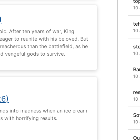
to
10 
)
te
10 
ic. After ten years of war, King
 eager to reunite with his beloved. But
reacherous than the battlefield, as he
st
d vengeful gods to survive.
10 
Ba
10 
re
26)
10 
ends into madness when an ice cream
So
 with horrifying results.
10 
Ou