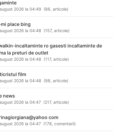
gaminte
august 2026 la 04:49
(
86
,
articole
)
-mi place bing
august 2026 la 04:48
(
157
,
articole
)
 walkin-incaltaminte ro gasesti incaltaminte de
ma la preturi de outlet
august 2026 la 04:48
(
117
,
articole
)
icristul film
august 2026 la 04:48
(
98
,
articole
)
te news
august 2026 la 04:47
(
217
,
articole
)
rinagiorgiana@yahoo com
august 2026 la 04:47
(
178
,
comentarii
)