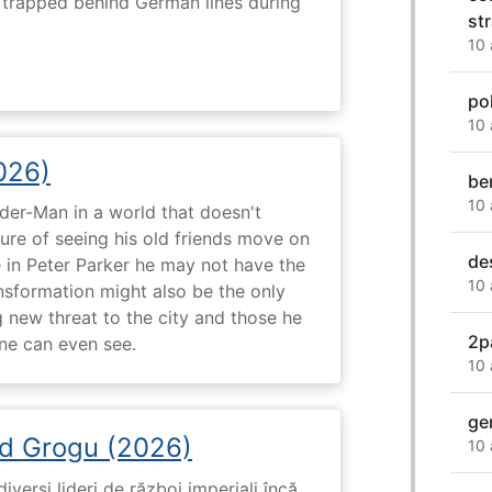
s trapped behind German lines during
st
10 
po
10 
026)
be
10 
ider-Man in a world that doesn't
e of seeing his old friends move on
de
in Peter Parker he may not have the
10 
ansformation might also be the only
g new threat to the city and those he
2p
one can even see.
10 
ge
d Grogu (2026)
10 
diverși lideri de război imperiali încă