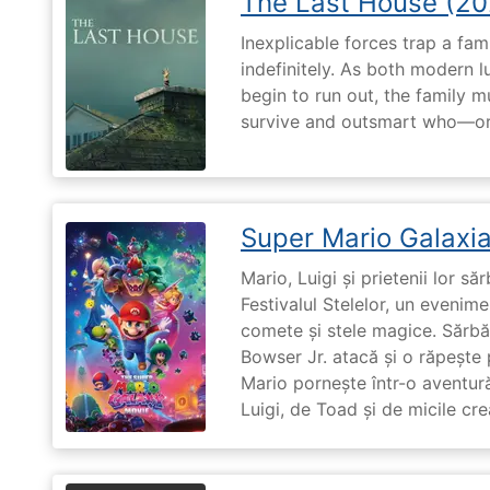
The Last House (20
Inexplicable forces trap a fami
indefinitely. As both modern l
begin to run out, the family m
survive and outsmart who—or
Super Mario Galaxia
Mario, Luigi și prietenii lor să
Festivalul Stelelor, un evenim
comete și stele magice. Sărbă
Bowser Jr. atacă și o răpește 
Mario pornește într-o aventură
Luigi, de Toad și de micile cr