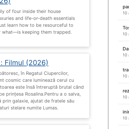
26)
pa
ly of four inside their house
10 
uxuries and life-or-death essentials
ust learn how to be resourceful to
To
 what—is keeping them trapped.
10 
Da
10 
: Filmul (2026)
tr
rbătoresc, în Regatul Ciupercilor,
10 
ent cosmic care luminează cerul cu
toarea este însă întreruptă brutal când
re
pe prinţesa Rosalina.Pentru a o salva,
10 
 prin galaxie, ajutat de fratele său
eaturi stelare numite Lumas.
in
10 