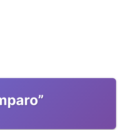
amparo
”