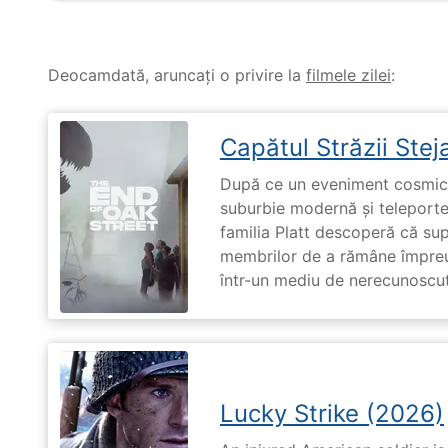
Deocamdată, aruncați o privire la
filmele zilei
:
Capătul Străzii Stej
După ce un eveniment cosmic 
suburbie modernă și teleportea
familia Platt descoperă că su
membrilor de a rămâne împreu
într-un mediu de nerecunoscut
Lucky Strike (2026)