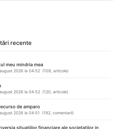
tări recente
tul meu mindria mea
august 2026 la 04:52
(
109
,
articole
)
m
august 2026 la 04:52
(
120
,
articole
)
 recurso de amparo
august 2026 la 04:51
(
192
,
comentarii
)
versia situatiilor financiare ale societatilor in