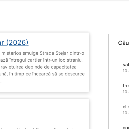
ar (2026)
Cău
misterios smulge Strada Stejar dintr-o
ză întregul cartier într-un loc straniu,
sa
praviețuirea depinde de capacitatea
10 
nă, în timp ce încearcă să se descurce
.
fr
10 
el
10 
con