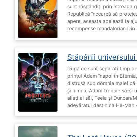
sunt răspândiți prin întreaga 
Republică încearcă să proteje
apere, aceasta apelează la aju
recompense mandalorian Din Dj
Stăpânii universulu
După ce sunt separați timp de 
prințul Adam înapoi în Eternia
distrusă sub domnia malefică a
și lumea, Adam trebuie să-și u
aliați ai săi, Teela și Duncan/
adevăratul destin ca He-Man -