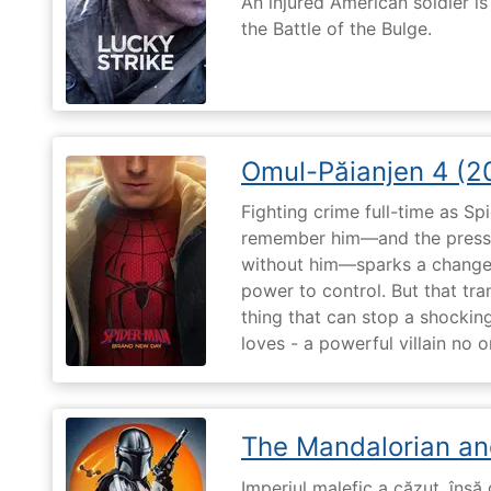
An injured American soldier i
the Battle of the Bulge.
Omul-Păianjen 4 (2
Fighting crime full-time as Sp
remember him—and the pressur
without him—sparks a change 
power to control. But that tr
thing that can stop a shockin
loves - a powerful villain no 
The Mandalorian an
Imperiul malefic a căzut, însă 