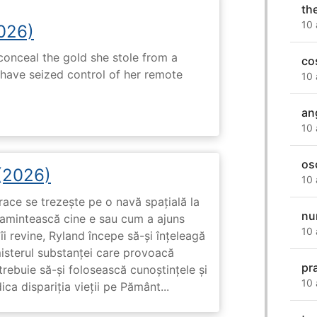
th
10 
2026)
onceal the gold she stole from a
co
have seized control of her remote
10 
an
10 
os
 (2026)
10 
race se trezește pe o navă spațială la
nu
i amintească cine e sau cum a ajuns
10 
i revine, Ryland începe să-și înțeleagă
misterul substanței care provoacă
pr
trebuie să-și folosească cunoștințele și
10 
ca dispariția vieții pe Pământ...