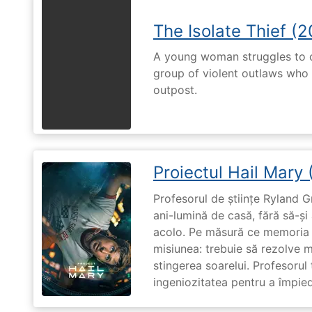
The Isolate Thief (
A young woman struggles to c
group of violent outlaws who 
outpost.
Proiectul Hail Mary
Profesorul de științe Ryland G
ani-lumină de casă, fără să-ș
acolo. Pe măsură ce memoria î
misiunea: trebuie să rezolve 
stingerea soarelui. Profesorul 
ingeniozitatea pentru a împiedi