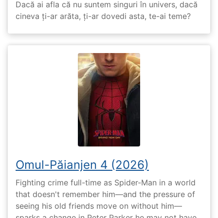
Dacă ai afla că nu suntem singuri în univers, dacă
cineva ți-ar arăta, ți-ar dovedi asta, te-ai teme?
Omul-Păianjen 4 (2026)
Fighting crime full-time as Spider-Man in a world
that doesn't remember him—and the pressure of
seeing his old friends move on without him—
sparks a change in Peter Parker he may not have