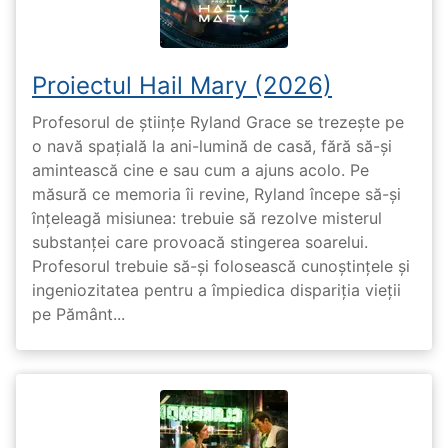
Proiectul Hail Mary (2026)
Profesorul de științe Ryland Grace se trezește pe
o navă spațială la ani-lumină de casă, fără să-și
amintească cine e sau cum a ajuns acolo. Pe
măsură ce memoria îi revine, Ryland începe să-și
înțeleagă misiunea: trebuie să rezolve misterul
substanței care provoacă stingerea soarelui.
Profesorul trebuie să-și folosească cunoștințele și
ingeniozitatea pentru a împiedica dispariția vieții
pe Pământ...