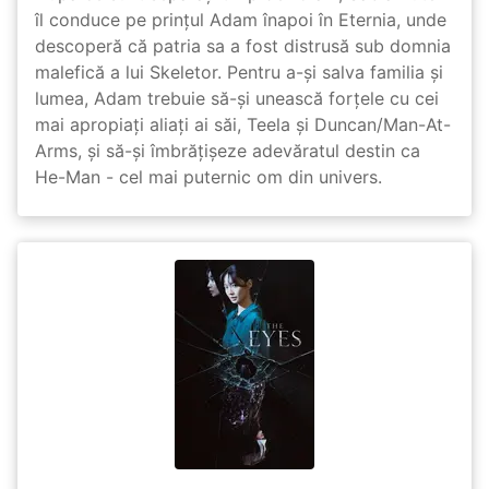
îl conduce pe prințul Adam înapoi în Eternia, unde
descoperă că patria sa a fost distrusă sub domnia
malefică a lui Skeletor. Pentru a-și salva familia și
lumea, Adam trebuie să-și unească forțele cu cei
mai apropiați aliați ai săi, Teela și Duncan/Man-At-
Arms, și să-și îmbrățișeze adevăratul destin ca
He-Man - cel mai puternic om din univers.