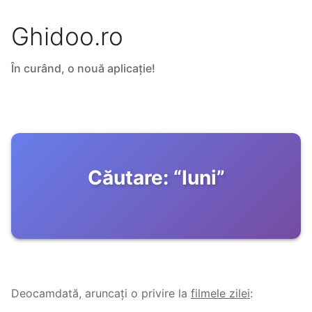
Ghidoo.ro
În curând, o nouă aplicație!
Căutare:
“
Iuni
”
Deocamdată, aruncați o privire la
filmele zilei
: