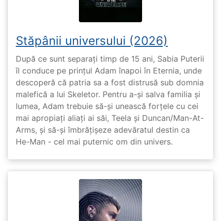
Stăpânii universului (2026)
După ce sunt separați timp de 15 ani, Sabia Puterii
îl conduce pe prințul Adam înapoi în Eternia, unde
descoperă că patria sa a fost distrusă sub domnia
malefică a lui Skeletor. Pentru a-și salva familia și
lumea, Adam trebuie să-și unească forțele cu cei
mai apropiați aliați ai săi, Teela și Duncan/Man-At-
Arms, și să-și îmbrățișeze adevăratul destin ca
He-Man - cel mai puternic om din univers.