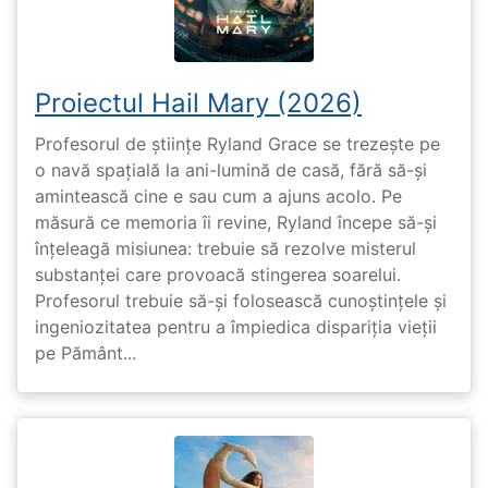
Proiectul Hail Mary (2026)
Profesorul de științe Ryland Grace se trezește pe
o navă spațială la ani-lumină de casă, fără să-și
amintească cine e sau cum a ajuns acolo. Pe
măsură ce memoria îi revine, Ryland începe să-și
înțeleagă misiunea: trebuie să rezolve misterul
substanței care provoacă stingerea soarelui.
Profesorul trebuie să-și folosească cunoștințele și
ingeniozitatea pentru a împiedica dispariția vieții
pe Pământ...