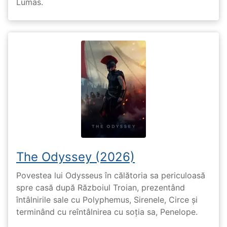
Lumas.
The Odyssey (2026)
Povestea lui Odysseus în călătoria sa periculoasă
spre casă după Războiul Troian, prezentând
întâlnirile sale cu Polyphemus, Sirenele, Circe și
terminând cu reîntâlnirea cu soția sa, Penelope.