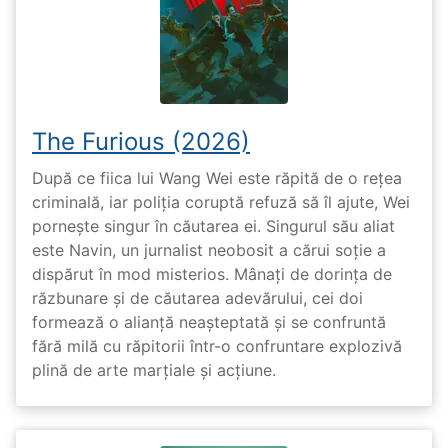
The Furious (2026)
După ce fiica lui Wang Wei este răpită de o rețea
criminală, iar poliția coruptă refuză să îl ajute, Wei
pornește singur în căutarea ei. Singurul său aliat
este Navin, un jurnalist neobosit a cărui soție a
dispărut în mod misterios. Mânați de dorința de
răzbunare și de căutarea adevărului, cei doi
formează o alianță neașteptată și se confruntă
fără milă cu răpitorii într-o confruntare explozivă
plină de arte marțiale și acțiune.