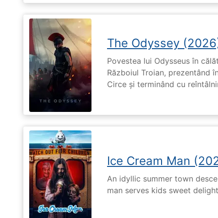
The Odyssey (2026
Povestea lui Odysseus în călă
Războiul Troian, prezentând în
Circe și terminând cu reîntâln
Ice Cream Man (20
An idyllic summer town desc
man serves kids sweet delights