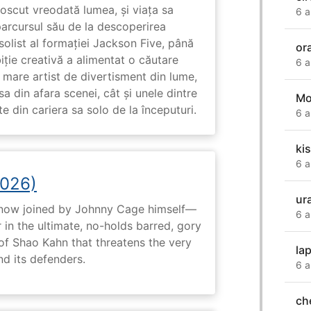
unoscut vreodată lumea, și viața sa
6 a
arcursul său de la descoperirea
solist al formației Jackson Five, până
or
biție creativă a alimentat o căutare
6 a
 mare artist de divertisment din lume,
a din afara scenei, cât și unele dintre
Mo
din cariera sa solo de la începuturi.
6 a
ki
6 a
2026)
ur
now joined by Johnny Cage himself—
6 a
 in the ultimate, no-holds barred, gory
 of Shao Kahn that threatens the very
la
nd its defenders.
6 a
ch