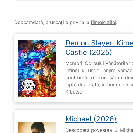
Deocamdată, aruncați o privire la
filmele zilei
:
Demon Slayer: Kimet
Castle (2025)
Membrii Corpului Vânătorilor 
Infinitului, unde Tanjiro Kam
confruntă cu înfricoșătorii de
luptă disperată, în timp ce în
Kibutsuji.
Michael (2026)
Descoperă povestea lui Michae