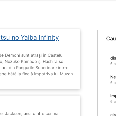
su no Yaiba Infinity
Cău
de Demoni sunt atrași în Castelul
di
ado, Nezuko Kamado și Hashira se
6 a
moni din Rangurile Superioare într-o
cepe bătălia finală împotriva lui Muzan
Ne
6 a
im
6 a
l Jackson, unul dintre cei mai
cir