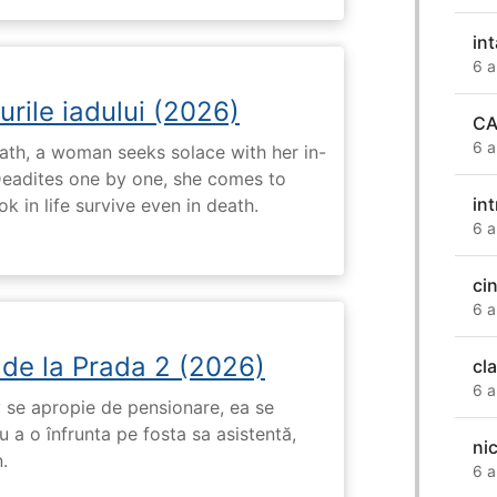
int
6 a
urile iadului (2026)
CA
6 a
ath, a woman seeks solace with her in-
Deadites one by one, she comes to
in
k in life survive even in death.
6 a
ci
6 a
 de la Prada 2 (2026)
cl
6 a
 se apropie de pensionare, ea se
 a o înfrunta pe fosta sa asistentă,
ni
.
6 a