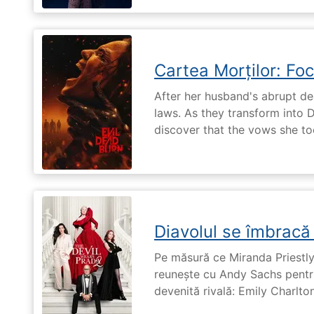
Cartea Morților: Foc
After her husband's abrupt de
laws. As they transform into 
discover that the vows she too
Diavolul se îmbracă
Pe măsură ce Miranda Priestly
reunește cu Andy Sachs pentru
devenită rivală: Emily Charlton