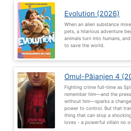
Evolution (2026)
When an alien substance mixes
pets, a hilarious adventure b
animals turn into humans, an
to save the world.
Omul-Păianjen 4 (2
Fighting crime full-time as Sp
remember him—and the pressur
without him—sparks a change 
power to control. But that tr
thing that can stop a shockin
loves - a powerful villain no 