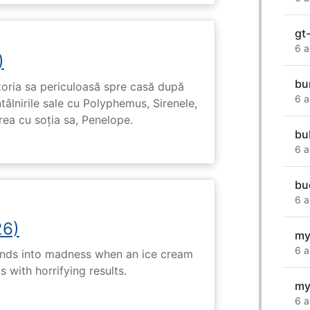
gt
6 a
)
bu
toria sa periculoasă spre casă după
6 a
tâlnirile sale cu Polyphemus, Sirenele,
irea cu soția sa, Penelope.
bu
6 a
bu
6 a
26)
my
6 a
ends into madness when an ice cream
 with horrifying results.
my
6 a