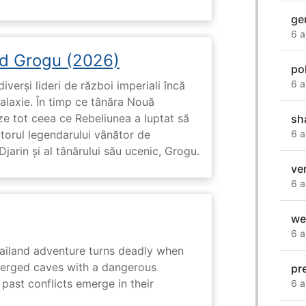
ge
6 a
d Grogu (2026)
pol
6 a
diverși lideri de război imperiali încă
galaxie. În timp ce tânăra Nouă
ze tot ceea ce Rebeliunea a luptat să
sh
6 a
torul legendarului vânător de
arin și al tânărului său ucenic, Grogu.
ve
6 a
we
6 a
hailand adventure turns deadly when
erged caves with a dangerous
pr
past conflicts emerge in their
6 a