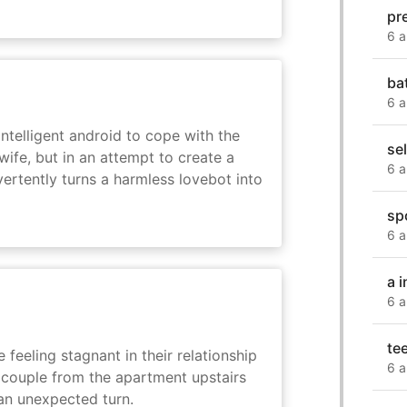
pr
6 a
ba
6 a
intelligent android to cope with the
se
wife, but in an attempt to create a
6 a
dvertently turns a harmless lovebot into
sp
6 a
a 
6 a
te
feeling stagnant in their relationship
6 a
r couple from the apartment upstairs
 an unexpected turn.