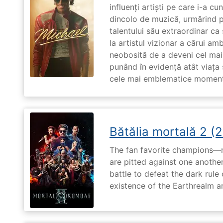
influenți artiști pe care i-a c
dincolo de muzică, urmărind p
talentului său extraordinar ca 
la artistul vizionar a cărui am
neobosită de a deveni cel mai
punând în evidență atât viața s
cele mai emblematice momente 
Bătălia mortală 2 (
The fan favorite champions—
are pitted against one another
battle to defeat the dark rule
existence of the Earthrealm a