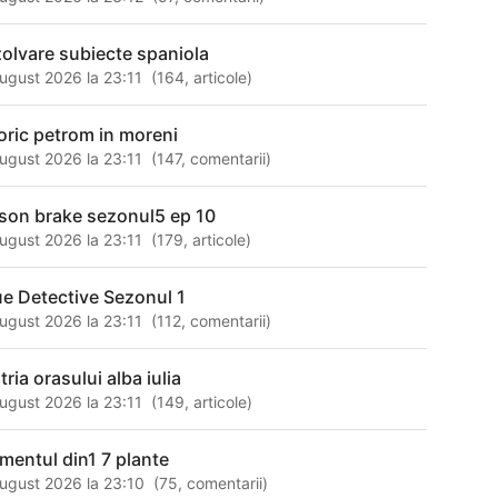
zolvare subiecte spaniola
ugust 2026 la 23:11
(
164
,
articole
)
toric petrom in moreni
ugust 2026 la 23:11
(
147
,
comentarii
)
ison brake sezonul5 ep 10
ugust 2026 la 23:11
(
179
,
articole
)
ue Detective Sezonul 1
ugust 2026 la 23:11
(
112
,
comentarii
)
tria orasului alba iulia
ugust 2026 la 23:11
(
149
,
articole
)
amentul din1 7 plante
ugust 2026 la 23:10
(
75
,
comentarii
)