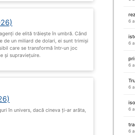
re
026)
6 a
genți de elită trăiește în umbră. Când
is
de un miliard de dolari, ei sunt trimiși
6 a
ibil care se transformă într-un joc
e și supraviețuire.
pr
6 a
Tr
6 a
26)
iso
6 a
ri în univers, dacă cineva ți-ar arăta,
tr
6 a