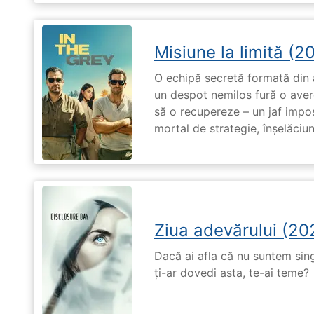
Misiune la limită (2
O echipă secretă formată din a
un despot nemilos fură o avere 
să o recupereze – un jaf impos
mortal de strategie, înșelăciun
Ziua adevărului (20
Dacă ai afla că nu suntem singu
ți-ar dovedi asta, te-ai teme?