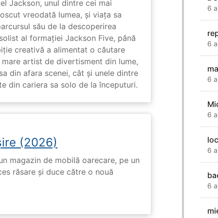
l Jackson, unul dintre cei mai
6 a
unoscut vreodată lumea, și viața sa
arcursul său de la descoperirea
re
solist al formației Jackson Five, până
6 a
biție creativă a alimentat o căutare
 mare artist de divertisment din lume,
ma
a din afara scenei, cât și unele dintre
6 a
din cariera sa solo de la începuturi.
Mi
6 a
lo
ire (2026)
6 a
r-un magazin de mobilă oarecare, pe un
ces răsare și duce către o nouă
ba
6 a
mi