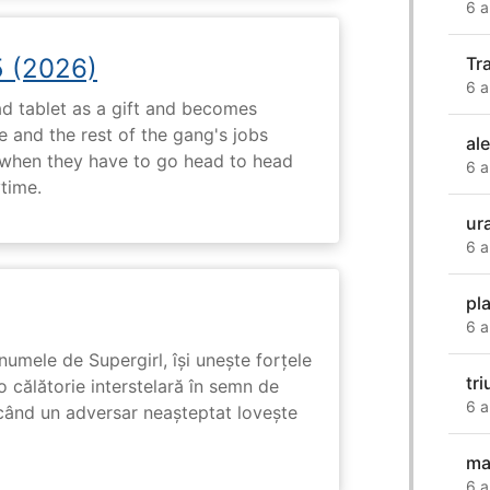
6 a
5 (2026)
Tr
6 a
d tablet as a gift and becomes
 and the rest of the gang's jobs
al
when they have to go head to head
6 a
ytime.
ur
6 a
pl
6 a
numele de Supergirl, își unește forțele
tri
o călătorie interstelară în semn de
6 a
 când un adversar neașteptat lovește
ma
6 a