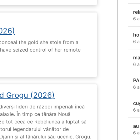
re
6 a
2026)
ho
6 a
onceal the gold she stole from a
have seized control of her remote
ma
6 a
P
6 a
d Grogu (2026)
cu
diverși lideri de război imperiali încă
6 a
galaxie. În timp ce tânăra Nouă
ze tot ceea ce Rebeliunea a luptat să
au
torul legendarului vânător de
6 a
arin și al tânărului său ucenic, Grogu.