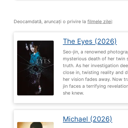
Deocamdată, aruncați o privire la
filmele zilei
:
The Eyes (2026)
Seo-jin, a renowned photograp
mysterious death of her twin 
truth. As her investigation d
close in, twisting reality and 
her vision fades away. Now t
jin faces a terrifying revelati
she knew.
Michael (2026)