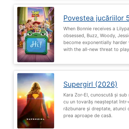
Povestea jucăriilor 
When Bonnie receives a Lilypa
obsessed, Buzz, Woody, Jessie
become exponentially harder 
with the all-new threat to pla
Supergirl (2026)
Kara Zor-El, cunoscută și sub 
cu un tovarăș neașteptat într-
răzbunare și dreptate, atunci
prea aproape de casă.