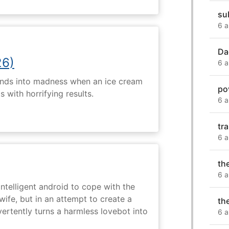
su
6 a
Da
26)
6 a
ends into madness when an ice cream
po
 with horrifying results.
6 a
tr
6 a
th
6 a
intelligent android to cope with the
wife, but in an attempt to create a
th
dvertently turns a harmless lovebot into
6 a