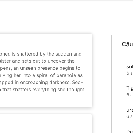
Cău
her, is shattered by the sudden and
sister and sets out to uncover the
su
eepens, an unseen presence begins to
6 a
driving her into a spiral of paranoia as
rapped in encroaching darkness, Seo-
Ti
on that shatters everything she thought
6 a
ur
6 a
De