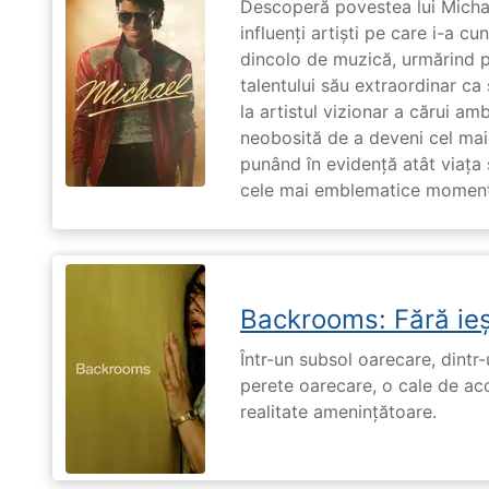
Descoperă povestea lui Michae
influenți artiști pe care i-a c
dincolo de muzică, urmărind p
talentului său extraordinar ca 
la artistul vizionar a cărui am
neobosită de a deveni cel mai
punând în evidență atât viața s
cele mai emblematice momente 
Backrooms: Fără ieș
Într-un subsol oarecare, dint
perete oarecare, o cale de ac
realitate amenințătoare.