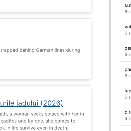
su
6 a
va
6 a
pe
s trapped behind German lines during
6 a
pa
6 a
lu
6 a
urile iadului (2026)
di
ath, a woman seeks solace with her in-
6 a
Deadites one by one, she comes to
k in life survive even in death.