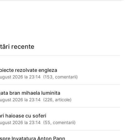
tări recente
biecte rezolvate engleza
ugust 2026 la 23:14
(
153
,
comentarii
)
gata bran mihaela luminita
ugust 2026 la 23:14
(
226
,
articole
)
ari haioase cu soferi
ugust 2026 la 23:14
(
55
,
comentarii
)
spre Invatatura Anton Pann