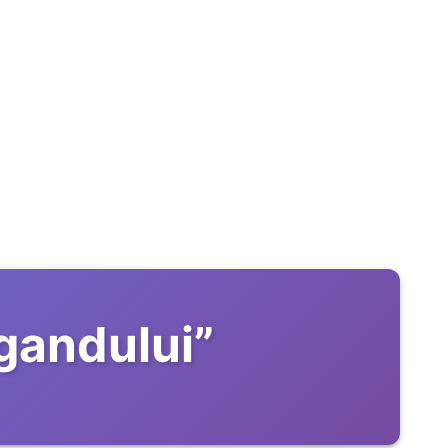
gandului
”