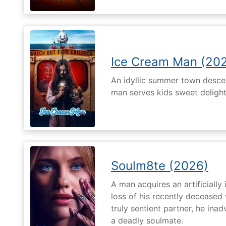
Ice Cream Man (20
An idyllic summer town desc
man serves kids sweet delights
Soulm8te (2026)
A man acquires an artificially 
loss of his recently deceased 
truly sentient partner, he ina
a deadly soulmate.