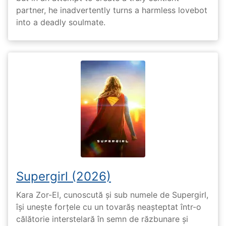
partner, he inadvertently turns a harmless lovebot
into a deadly soulmate.
Supergirl (2026)
Kara Zor-El, cunoscută și sub numele de Supergirl,
își unește forțele cu un tovarăș neașteptat într-o
călătorie interstelară în semn de răzbunare și