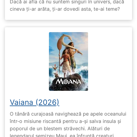
Dacă ai afla că nu suntem singuri în univers, dacă
cineva ți-ar arăta, ți-ar dovedi asta, te-ai teme?
Vaiana (2026)
O tânără curajoasă navighează pe apele oceanului
într-o misiune riscantă pentru a-și salva insula și
poporul de un blestem străvechi. Alături de
legendarul semizeu Maui, ea înfruntă creaturi