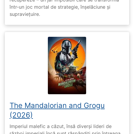
într-un joc mortal de strategie, înșelăciune și
supraviețuire.
The Mandalorian and Grogu
(2026)
Imperiul malefic a căzut, însă diverși lideri de
război imperiali încă sunt răspândiți prin întreaga