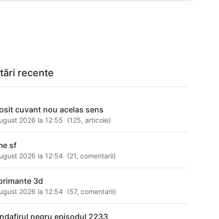
tări recente
osit cuvant nou acelas sens
ugust 2026 la 12:55
(
125
,
articole
)
me sf
ugust 2026 la 12:54
(
21
,
comentarii
)
primante 3d
ugust 2026 la 12:54
(
57
,
comentarii
)
andafirul negru episodul 2233