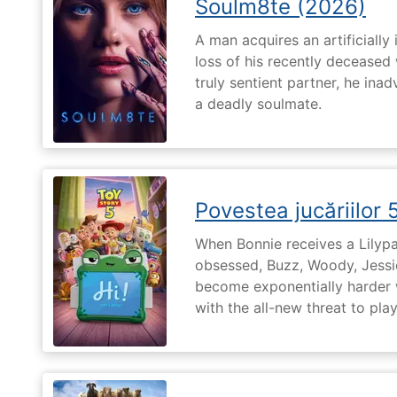
Soulm8te (2026)
A man acquires an artificially 
loss of his recently deceased 
truly sentient partner, he ina
a deadly soulmate.
Povestea jucăriilor 
When Bonnie receives a Lilypa
obsessed, Buzz, Woody, Jessie
become exponentially harder 
with the all-new threat to pla