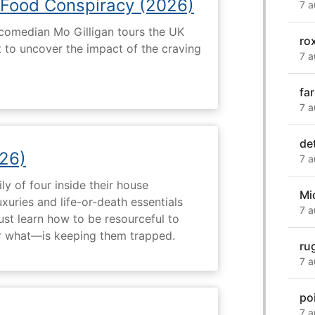
 Food Conspiracy (2026)
7 a
 comedian Mo Gilligan tours the UK
ro
t to uncover the impact of the craving
7 a
fa
7 a
de
26)
7 a
ly of four inside their house
Mi
uxuries and life-or-death essentials
7 a
ust learn how to be resourceful to
 what—is keeping them trapped.
ru
7 a
po
7 a