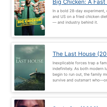
Big Chicken: A Fast
In a bold 28-day experiment,
and US on a fried chicken die
— and industry behind it.
The Last House (20
Inexplicable forces trap a fami
indefinitely. As both modern l
begin to run out, the family m
survive and outsmart who—or