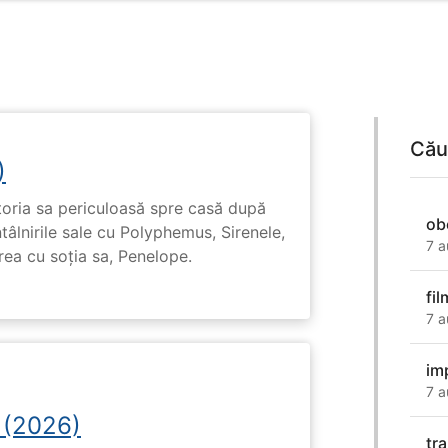
Cău
)
toria sa periculoasă spre casă după
ob
tâlnirile sale cu Polyphemus, Sirenele,
7 a
irea cu soția sa, Penelope.
fil
7 a
im
7 a
 (2026)
tr