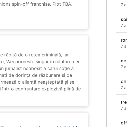
nions spin-off franchise. Plot TBA.
7 a
sp
7 a
ro
7 a
e răpită de o rețea criminală, iar
no
ute, Wei pornește singur în căutarea ei.
7 a
un jurnalist neobosit a cărui soție a
nați de dorința de răzbunare și de
oh
ormează o alianță neașteptată și se
7 a
i într-o confruntare explozivă plină de
tre
7 a
of