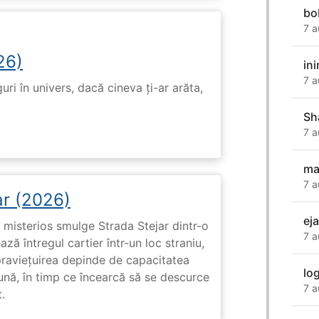
bo
7 a
26)
in
7 a
ri în univers, dacă cineva ți-ar arăta,
Sh
7 a
ma
7 a
ar (2026)
ej
misterios smulge Strada Stejar dintr-o
7 a
ză întregul cartier într-un loc straniu,
praviețuirea depinde de capacitatea
lo
nă, în timp ce încearcă să se descurce
7 a
.