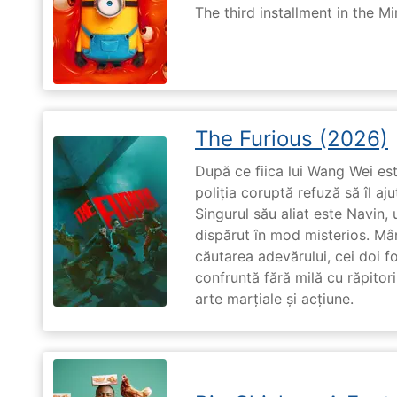
The third installment in the Mi
The Furious (2026)
După ce fiica lui Wang Wei est
poliția coruptă refuză să îl aj
Singurul său aliat este Navin, 
dispărut în mod misterios. Mâ
căutarea adevărului, cei doi f
confruntă fără milă cu răpitori
arte marțiale și acțiune.