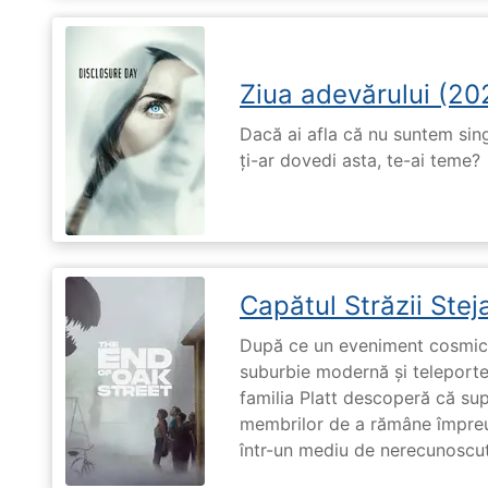
Ziua adevărului (20
Dacă ai afla că nu suntem singu
ți-ar dovedi asta, te-ai teme?
Capătul Străzii Stej
După ce un eveniment cosmic 
suburbie modernă și teleportea
familia Platt descoperă că su
membrilor de a rămâne împreu
într-un mediu de nerecunoscut