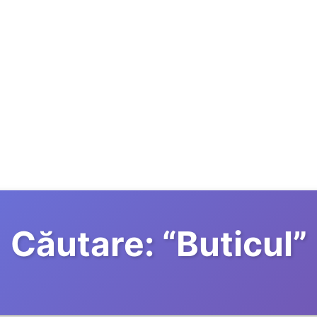
Căutare:
“
Buticul
”