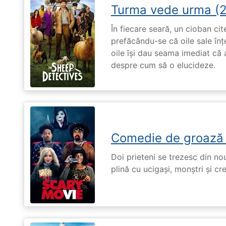
Turma vede urma (
În fiecare seară, un cioban ci
prefăcându-se că oile sale înț
oile își dau seama imediat că a
despre cum să o elucideze.
Comedie de groază
Doi prieteni se trezesc din no
plină cu ucigași, monștri și cr