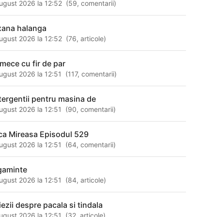
ugust 2026 la 12:52
(
59
,
comentarii
)
xana halanga
ugust 2026 la 12:52
(
76
,
articole
)
rmece cu fir de par
ugust 2026 la 12:51
(
117
,
comentarii
)
tergentii pentru masina de
ugust 2026 la 12:51
(
90
,
comentarii
)
ca Mireasa Episodul 529
ugust 2026 la 12:51
(
64
,
comentarii
)
gaminte
ugust 2026 la 12:51
(
84
,
articole
)
iezii despre pacala si tindala
ugust 2026 la 12:51
(
32
,
articole
)