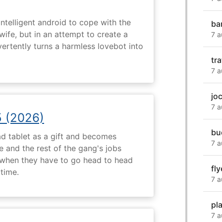
intelligent android to cope with the
ba
wife, but in an attempt to create a
7 a
dvertently turns a harmless lovebot into
tr
7 a
jo
7 a
5 (2026)
bu
d tablet as a gift and becomes
7 a
 and the rest of the gang's jobs
when they have to go head to head
fly
ytime.
7 a
pl
7 a