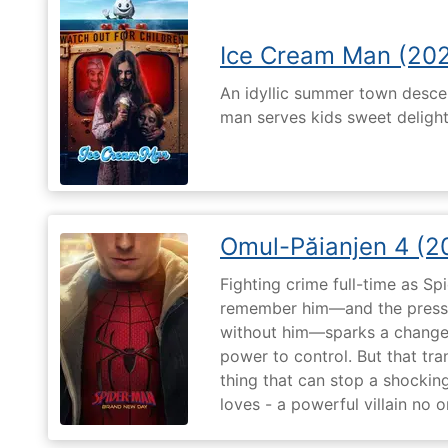
Ice Cream Man (20
An idyllic summer town desc
man serves kids sweet delights
Omul-Păianjen 4 (2
Fighting crime full-time as Sp
remember him—and the pressur
without him—sparks a change 
power to control. But that tr
thing that can stop a shockin
loves - a powerful villain no 