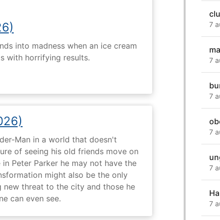
cl
7 a
26)
ends into madness when an ice cream
ma
 with horrifying results.
7 a
bu
7 a
026)
ob
7 a
ider-Man in a world that doesn't
e of seeing his old friends move on
un
in Peter Parker he may not have the
7 a
ansformation might also be the only
g new threat to the city and those he
Ha
one can even see.
7 a