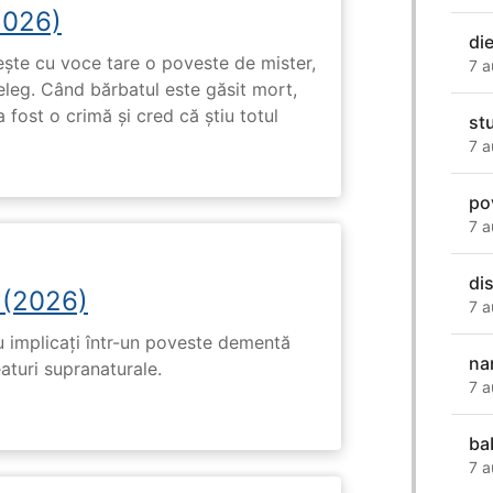
2026)
di
tește cu voce tare o poveste de mister,
7 a
eleg. Când bărbatul este găsit mort,
 fost o crimă și cred că știu totul
st
7 a
po
7 a
di
 (2026)
7 a
u implicați într-un poveste dementă
na
eaturi supranaturale.
7 a
ba
7 a