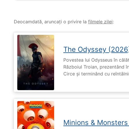
Deocamdată, aruncați o privire la
filmele zilei
:
The Odyssey (2026
Povestea lui Odysseus în călă
Războiul Troian, prezentând în
Circe și terminând cu reîntâln
Minions & Monsters