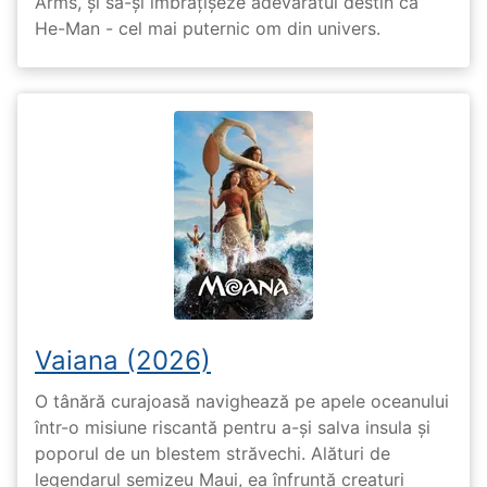
Arms, și să-și îmbrățișeze adevăratul destin ca
He-Man - cel mai puternic om din univers.
Vaiana (2026)
O tânără curajoasă navighează pe apele oceanului
într-o misiune riscantă pentru a-și salva insula și
poporul de un blestem străvechi. Alături de
legendarul semizeu Maui, ea înfruntă creaturi