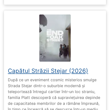
Capătul Străzii Stejar (2026)
După ce un eveniment cosmic misterios smulge
Strada Stejar dintr-o suburbie modernă și
teleportează întregul cartier într-un loc straniu,
familia Platt descoperă că supraviețuirea depinde
de capacitatea membrilor de a rămâne împreună,
în timp ce încearcă să se descurce într-un mediu