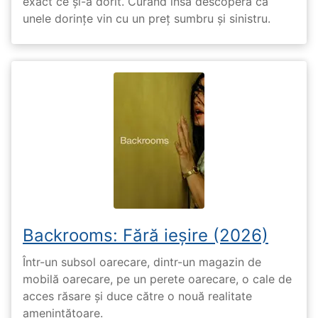
exact ce și-a dorit. Curând însă descoperă că
unele dorințe vin cu un preț sumbru și sinistru.
Backrooms: Fără ieșire (2026)
Într-un subsol oarecare, dintr-un magazin de
mobilă oarecare, pe un perete oarecare, o cale de
acces răsare și duce către o nouă realitate
amenințătoare.