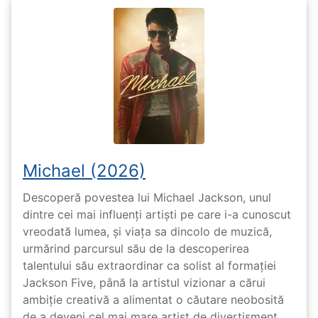
Michael (2026)
Descoperă povestea lui Michael Jackson, unul
dintre cei mai influenți artiști pe care i-a cunoscut
vreodată lumea, și viața sa dincolo de muzică,
urmărind parcursul său de la descoperirea
talentului său extraordinar ca solist al formației
Jackson Five, până la artistul vizionar a cărui
ambiție creativă a alimentat o căutare neobosită
de a deveni cel mai mare artist de divertisment