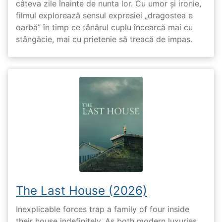
câteva zile înainte de nunta lor. Cu umor și ironie,
filmul explorează sensul expresiei „dragostea e
oarbă” în timp ce tânărul cuplu încearcă mai cu
stângăcie, mai cu prietenie să treacă de impas.
The Last House (2026)
Inexplicable forces trap a family of four inside
their house indefinitely. As both modern luxuries