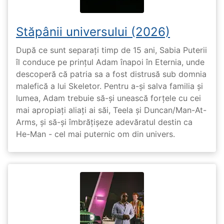
Stăpânii universului (2026)
După ce sunt separați timp de 15 ani, Sabia Puterii
îl conduce pe prințul Adam înapoi în Eternia, unde
descoperă că patria sa a fost distrusă sub domnia
malefică a lui Skeletor. Pentru a-și salva familia și
lumea, Adam trebuie să-și unească forțele cu cei
mai apropiați aliați ai săi, Teela și Duncan/Man-At-
Arms, și să-și îmbrățișeze adevăratul destin ca
He-Man - cel mai puternic om din univers.