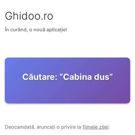
Ghidoo.ro
În curând, o nouă aplicație!
Căutare:
“
Cabina dus
”
Deocamdată, aruncați o privire la
filmele zilei
: