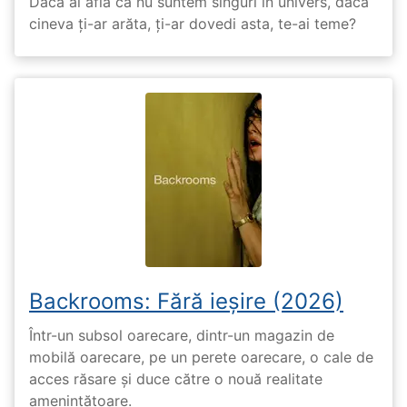
Dacă ai afla că nu suntem singuri în univers, dacă
cineva ți-ar arăta, ți-ar dovedi asta, te-ai teme?
Backrooms: Fără ieșire (2026)
Într-un subsol oarecare, dintr-un magazin de
mobilă oarecare, pe un perete oarecare, o cale de
acces răsare și duce către o nouă realitate
amenințătoare.