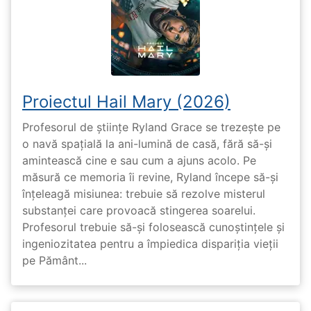
Proiectul Hail Mary (2026)
Profesorul de științe Ryland Grace se trezește pe
o navă spațială la ani-lumină de casă, fără să-și
amintească cine e sau cum a ajuns acolo. Pe
măsură ce memoria îi revine, Ryland începe să-și
înțeleagă misiunea: trebuie să rezolve misterul
substanței care provoacă stingerea soarelui.
Profesorul trebuie să-și folosească cunoștințele și
ingeniozitatea pentru a împiedica dispariția vieții
pe Pământ...