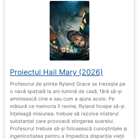
Proiectul Hail Mary (2026)
Profesorul de științe Ryland Grace se trezește pe
o navă spațială la ani-lumină de casă, fără să-și
amintească cine e sau cum a ajuns acolo. Pe
măsură ce memoria îi revine, Ryland începe să-și
înțeleagă misiunea: trebuie să rezolve misterul
substanței care provoacă stingerea soarelui.
Profesorul trebuie să-și folosească cunoștințele și
ingeniozitatea pentru a împiedica dispariția vieții