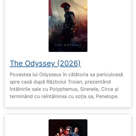
The Odyssey (2026)
Povestea lui Odysseus în călătoria sa periculoasă
spre casă după Războiul Troian, prezentând
întâlnirile sale cu Polyphemus, Sirenele, Circe și
terminând cu reîntâlnirea cu soția sa, Penelope.