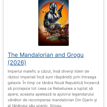
The Mandalorian and Grogu
(2026)
Imperiul malefic a căzut, însă diverși lideri de
război imperiali încă sunt răspândiți prin întreaga
galaxie. În timp ce tânăra Nouă Republică încearcă
să protejeze tot ceea ce Rebeliunea a luptat să
apere, aceasta apelează la ajutorul legendarului
vânător de recompense mandalorian Din Djarin și
al tânărului său ucenic, Grogu.