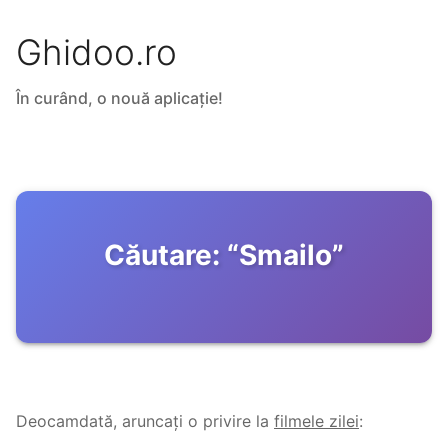
Ghidoo.ro
În curând, o nouă aplicație!
Căutare:
“
Smailo
”
Deocamdată, aruncați o privire la
filmele zilei
: