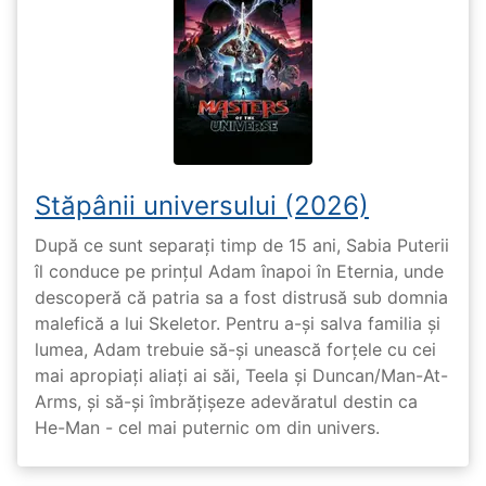
Stăpânii universului (2026)
După ce sunt separați timp de 15 ani, Sabia Puterii
îl conduce pe prințul Adam înapoi în Eternia, unde
descoperă că patria sa a fost distrusă sub domnia
malefică a lui Skeletor. Pentru a-și salva familia și
lumea, Adam trebuie să-și unească forțele cu cei
mai apropiați aliați ai săi, Teela și Duncan/Man-At-
Arms, și să-și îmbrățișeze adevăratul destin ca
He-Man - cel mai puternic om din univers.