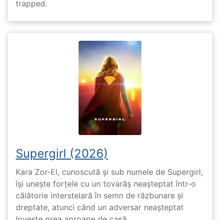
trapped.
Supergirl (2026)
Kara Zor-El, cunoscută și sub numele de Supergirl,
își unește forțele cu un tovarăș neașteptat într-o
călătorie interstelară în semn de răzbunare și
dreptate, atunci când un adversar neașteptat
lovește prea aproape de casă.