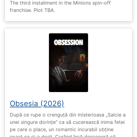
The third installment in the Minions spin-off
franchise. Plot TBA.
Obsesia (2026)
După ce rupe o crenguță din misterioasa „Salcie a
unei singure dorințe” ca să cucerească inima fetei
pe care o place, un romantic incurabil obține
exact ce și-a dorit. Curând însă descoperă că