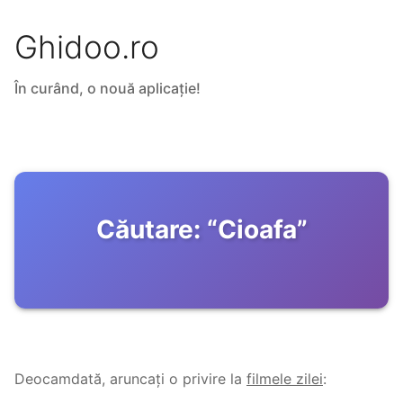
Ghidoo.ro
În curând, o nouă aplicație!
Căutare:
“
Cioafa
”
Deocamdată, aruncați o privire la
filmele zilei
: