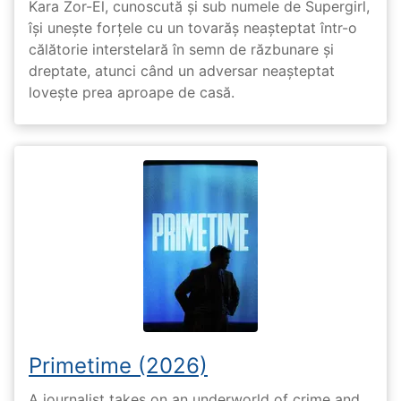
Kara Zor-El, cunoscută și sub numele de Supergirl,
își unește forțele cu un tovarăș neașteptat într-o
călătorie interstelară în semn de răzbunare și
dreptate, atunci când un adversar neașteptat
lovește prea aproape de casă.
Primetime (2026)
A journalist takes on an underworld of crime and