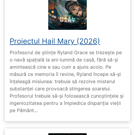
Proiectul Hail Mary (2026)
Profesorul de științe Ryland Grace se trezește pe
o navă spațială la ani-lumină de casă, fără să-și
amintească cine e sau cum a ajuns acolo. Pe
măsură ce memoria îi revine, Ryland începe să-și
înțeleagă misiunea: trebuie să rezolve misterul
substanței care provoacă stingerea soarelui.
Profesorul trebuie să-și folosească cunoștințele și
ingeniozitatea pentru a împiedica dispariția vieții
pe Pământ...