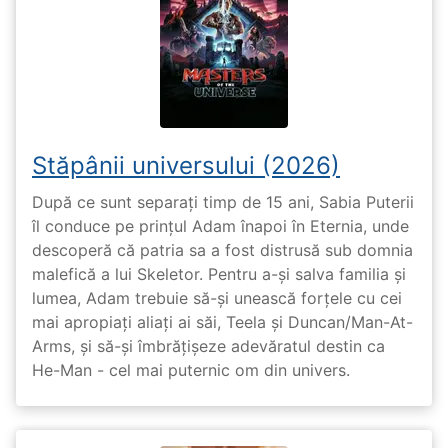
Stăpânii universului (2026)
După ce sunt separați timp de 15 ani, Sabia Puterii
îl conduce pe prințul Adam înapoi în Eternia, unde
descoperă că patria sa a fost distrusă sub domnia
malefică a lui Skeletor. Pentru a-și salva familia și
lumea, Adam trebuie să-și unească forțele cu cei
mai apropiați aliați ai săi, Teela și Duncan/Man-At-
Arms, și să-și îmbrățișeze adevăratul destin ca
He-Man - cel mai puternic om din univers.