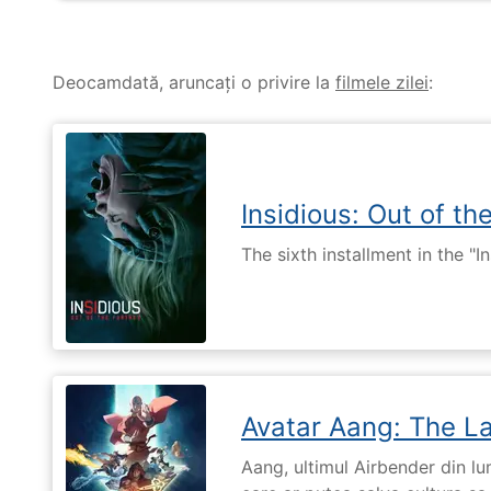
Deocamdată, aruncați o privire la
filmele zilei
:
Insidious: Out of th
The sixth installment in the "I
Avatar Aang: The L
Aang, ultimul Airbender din l