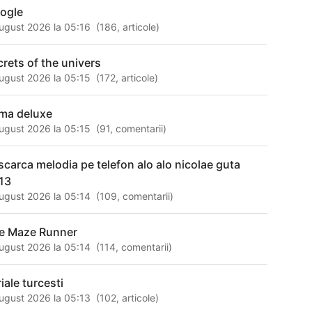
ogle
ugust 2026 la 05:16
(
186
,
articole
)
crets of the univers
ugust 2026 la 05:15
(
172
,
articole
)
ma deluxe
ugust 2026 la 05:15
(
91
,
comentarii
)
scarca melodia pe telefon alo alo nicolae guta
13
ugust 2026 la 05:14
(
109
,
comentarii
)
e Maze Runner
ugust 2026 la 05:14
(
114
,
comentarii
)
iale turcesti
ugust 2026 la 05:13
(
102
,
articole
)