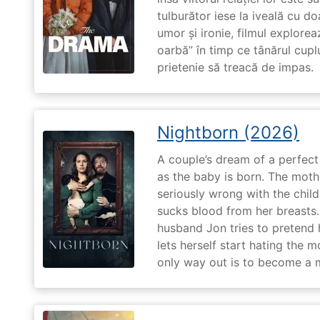
tulburător iese la iveală cu do
umor și ironie, filmul explore
oarbă” în timp ce tânărul cupl
prietenie să treacă de impas.
Nightborn (2026)
A couple’s dream of a perfect 
as the baby is born. The moth
seriously wrong with the child
sucks blood from her breasts. 
husband Jon tries to pretend
lets herself start hating the 
only way out is to become a m