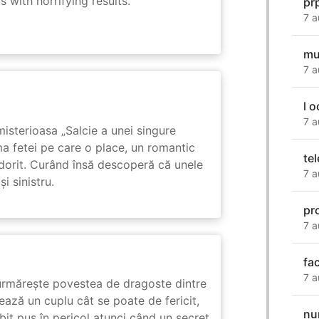
 with horrifying results.
pr
7 a
mu
7 a
l o
7 a
isterioasa „Salcie a unei singure
ma fetei pe care o place, un romantic
te
 dorit. Curând însă descoperă că unele
7 a
i sinistru.
pr
7 a
fac
7 a
rmărește povestea de dragoste dintre
ază un cuplu cât se poate de fericit,
nu
subit pus în pericol atunci când un secret