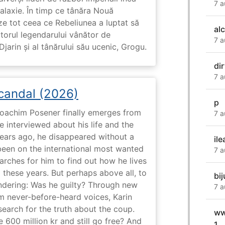
7 a
galaxie. În timp ce tânăra Nouă
ze tot ceea ce Rebeliunea a luptat să
al
torul legendarului vânător de
7 a
arin și al tânărului său ucenic, Grogu.
dir
7 a
Scandal (2026)
p
 Joachim Posener finally emerges from
7 a
e interviewed about his life and the
years ago, he disappeared without a
ile
 been on the international most wanted
7 a
earches for him to find out how he lives
 these years. But perhaps above all, to
bij
dering: Was he guilty? Through new
7 a
m never-before-heard voices, Karin
search for the truth about the coup.
ww
 600 million kr and still go free? And
1