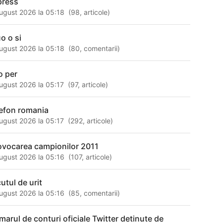
press
ugust 2026 la 05:18
(
98
,
articole
)
o o si
ugust 2026 la 05:18
(
80
,
comentarii
)
o per
ugust 2026 la 05:17
(
97
,
articole
)
lefon romania
ugust 2026 la 05:17
(
292
,
articole
)
ovocarea campionilor 2011
ugust 2026 la 05:16
(
107
,
articole
)
utul de urit
ugust 2026 la 05:16
(
85
,
comentarii
)
marul de conturi oficiale Twitter detinute de