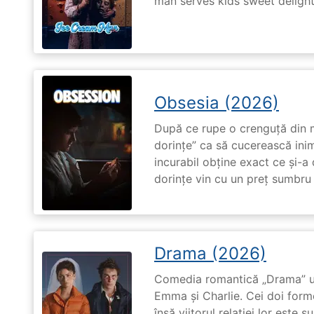
man serves kids sweet delights
Obsesia (2026)
După ce rupe o crenguță din m
dorințe” ca să cucerească ini
incurabil obține exact ce și-a
dorințe vin cu un preț sumbru ș
Drama (2026)
Comedia romantică „Drama” u
Emma și Charlie. Cei doi forme
însă viitorul relației lor este 