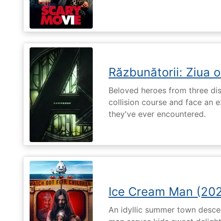
Răzbunătorii: Ziua 
Beloved heroes from three dis
collision course and face an ex
they've ever encountered.
Ice Cream Man (20
An idyllic summer town desc