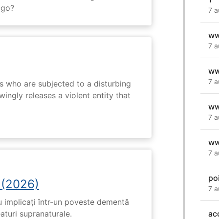
 go?
7 a
ww
7 a
ww
7 a
s who are subjected to a disturbing
ingly releases a violent entity that
ww
7 a
ww
7 a
po
 (2026)
7 a
u implicați într-un poveste dementă
eaturi supranaturale.
ac