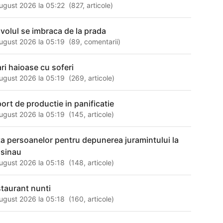
ugust 2026 la 05:22
(
827
,
articole
)
avolul se imbraca de la prada
ugust 2026 la 05:19
(
89
,
comentarii
)
ari haioase cu soferi
ugust 2026 la 05:19
(
269
,
articole
)
port de productie in panificatie
ugust 2026 la 05:19
(
145
,
articole
)
sta persoanelor pentru depunerea juramintului la
isinau
ugust 2026 la 05:18
(
148
,
articole
)
staurant nunti
ugust 2026 la 05:18
(
160
,
articole
)