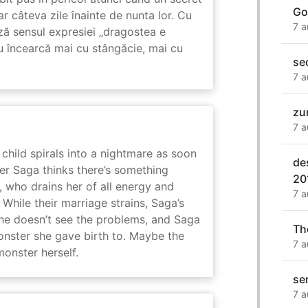
Go
ar câteva zile înainte de nunta lor. Cu
7 a
ază sensul expresiei „dragostea e
u încearcă mai cu stângăcie, mai cu
se
7 a
zu
7 a
child spirals into a nightmare as soon
de
er Saga thinks there’s something
20
, who drains her of all energy and
7 a
While their marriage strains, Saga’s
 he doesn’t see the problems, and Saga
Th
monster she gave birth to. Maybe the
7 a
onster herself.
ser
7 a