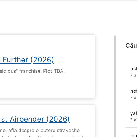
Cău
e Further (2026)
oc
nsidious" franchise. Plot TBA.
7 a
nef
7 a
ya
ast Airbender (2026)
7 a
ume, află despre o putere străveche
len