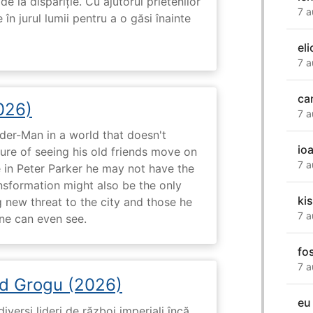
de la dispariție. Cu ajutorul prietenilor
7 a
e în jurul lumii pentru a o găsi înainte
eli
7 a
ca
026)
7 a
ider-Man in a world that doesn't
io
e of seeing his old friends move on
7 a
in Peter Parker he may not have the
ansformation might also be the only
ki
g new threat to the city and those he
7 a
one can even see.
fo
7 a
d Grogu (2026)
eu
diverși lideri de război imperiali încă