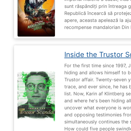
sunt răspândiți prin întreaga 
Republică încearcă să proteje
apere, aceasta apelează la aju
recompense mandalorian Din Dj
Inside the Trustor 
For the first time since 1997,
hiding and allows himself to b
Trustor affair. Twenty-seven 
trace, and ever since, he has
list. Now, Karin af Klintberg s
and where he's been hiding all
uncover what everyone is won
and opposing testimonies fro
simultaneously continues the 
How could five people swindle