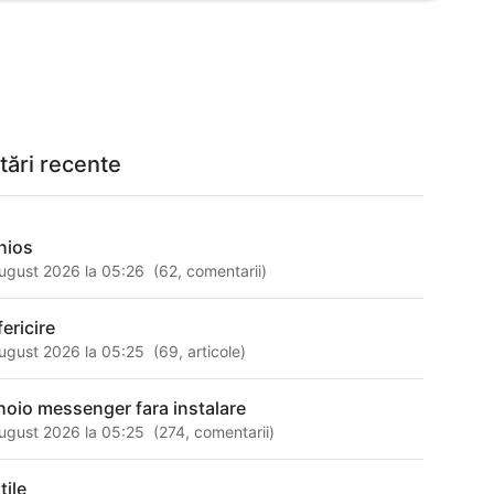
tări recente
hios
ugust 2026 la 05:26
(
62
,
comentarii
)
ericire
ugust 2026 la 05:25
(
69
,
articole
)
hoio messenger fara instalare
ugust 2026 la 05:25
(
274
,
comentarii
)
tile