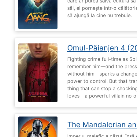
care ar putea salva cultura sa 
săi, el pornește într-o călători
să ajungă la cine nu trebuie.
Omul-Păianjen 4 (2
Fighting crime full-time as Sp
remember him—and the pressur
without him—sparks a change 
power to control. But that tr
thing that can stop a shockin
loves - a powerful villain no 
The Mandalorian an
Imperiul malefic a căzut, însă 